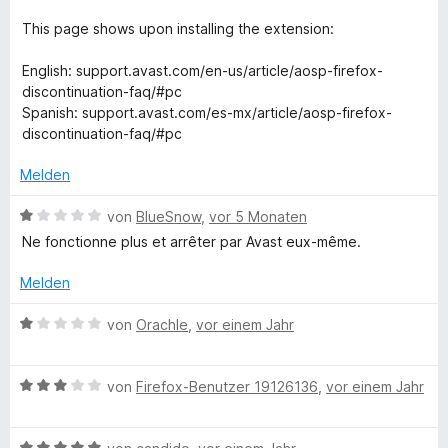
t
e
1
e
r
This page shows upon installing the extension:
a
v
t
n
o
m
e
English: support.avast.com/en-us/article/aosp-firefox-
s
n
i
n
discontinuation-faq/#pc
5
t
Spanish: support.avast.com/es-mx/article/aosp-firefox-
S
t
1
discontinuation-faq/#pc
t
v
e
o
O
Melden
r
n
n
5
B
von
BlueSnow
,
vor 5 Monaten
n
e
S
e
Ne fonctionne plus et arrêter par Avast eux-même.
n
t
w
l
e
e
Melden
r
r
n
i
t
B
von
Orachle
,
vor einem Jahr
e
e
e
n
t
w
n
m
B
e
von
Firefox-Benutzer 19126136
,
vor einem Jahr
i
e
r
e
t
w
t
1
B