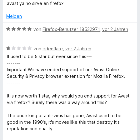
e
r
t
t
o
S
avast ya no sirve en firefox
r
w
t
m
1
n
t
n
e
e
i
v
5
Melden
e
e
r
t
t
o
S
r
n
t
m
5
n
B
t
von
Firefox-Benutzer 18532971
,
vor 2 Jahren
n
e
i
v
5
e
e
e
t
t
o
S
w
r
n
m
5
n
B
t
e
von
edenflare
,
vor 2 Jahren
n
i
v
5
e
e
r
e
It used to be 5 star but ever since this---
t
o
S
w
r
t
n
-------
2
n
t
e
n
e
Important:We have ended support of our Avast Online
v
5
e
r
e
t
Security & Privacy browser extension for Mozilla Firefox.
o
S
r
t
n
m
-------
n
t
n
e
i
5
e
e
t
t
It is now worth 1 star, why would you end support for Avast
S
r
n
m
5
via firefox? Surely there was a way around this?
t
n
i
v
e
e
t
o
The once king of anti-virus has gone, Avast used to be
r
n
1
n
good in the 1990's, it's moves like this that destroy it's
n
v
5
reputation and quality.
e
o
S
n