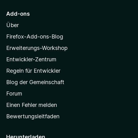
r
n
5
M
e
S
Add-ons
o
n
t
Über
e
z
r
i
Firefox-Add-ons-Blog
n
l
e
Erweiterungs-Workshop
l
n
Entwickler-Zentrum
a
-
Regeln für Entwickler
S
Blog der Gemeinschaft
t
a
Forum
r
Einen Fehler melden
t
Bewertungsleitfaden
s
e
i
Herunterladen