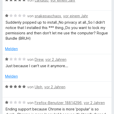
e
von
candido
,
vor einem Jahr
e
S
v
e
r
t
o
w
t
m
n
B
e
e
von
snakepaschaos
,
vor einem Jahr
e
i
5
e
r
t
t
Suddenly popped up to install.,No privacy at all.,So I didn't
S
w
t
m
1
notice that I installed this *** thing.,Do you want to lock my
c
t
e
e
i
v
permissions and then don't let me use the computer? Rogue
e
r
t
t
o
Bundle (BRUH)
u
r
t
m
3
n
n
e
i
v
5
Melden
r
e
t
t
o
S
n
m
5
n
t
B
von
Drew
,
vor 2 Jahren
i
v
5
e
e
i
Just because I can't use it anymore...
t
o
S
r
w
1
n
t
n
e
Melden
t
v
5
e
e
r
o
S
r
n
t
B
von
Ulph
,
vor 2 Jahren
y
n
t
n
e
e
5
e
e
t
w
S
&
r
n
m
B
e
von
Firefox-Benutzer 18814296
,
vor 2 Jahren
t
n
i
e
r
Ending support because Chrome is more 'popular' is so
e
e
t
w
t