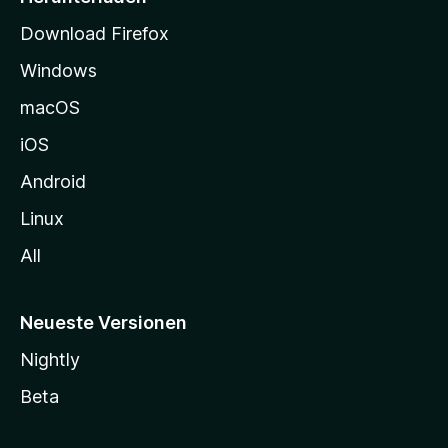
t
Download Firefox
e
Windows
g
e
macOS
h
iOS
e
n
Android
Linux
All
Neueste Versionen
Nightly
Beta