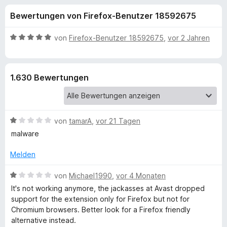
u
t
f
Bewertungen von Firefox-Benutzer 18592675
4
o
n
,
x
5
B
von
Firefox-Benutzer 18592675
,
vor 2 Jahren
-
g
v
e
B
o
w
n
e
r
e
1.630 Bewertungen
5
r
o
S
t
w
n
t
e
s
e
t
e
B
f
von
tamarA
,
vor 21 Tagen
r
m
r
e
n
i
malware
w
e
t
ü
e
n
5
Melden
r
v
r
t
B
o
von
Michael1990
,
vor 4 Monaten
e
e
n
It's not working anymore, the jackasses at Avast dropped
A
t
w
5
support for the extension only for Firefox but not for
m
e
S
Chromium browsers. Better look for a Firefox friendly
i
r
v
t
alternative instead.
t