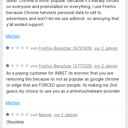
P
dumb. Chrome is more 'popular' because it's literally forced
r
n
1
e
e
on everyone and preinstalled on everything. I use Firefox
n
v
r
t
because Chrome harvests personal data to sell to
r
e
o
t
m
advertisers and won't let me use adblock. so annoying that
n
n
e
i
y'all ended support.
i
5
t
t
S
m
5
Melden
t
v
i
v
e
t
o
B
von
Firefox-Benutzer 18791639
,
vor 2 Jahren
r
1
n
e
a
n
v
5
w
e
o
S
B
e
von
Firefox-Benutzer 15773329
,
vor 2 Jahren
c
n
n
t
e
r
As a paying customer for AVAST its moronic that you are
5
e
w
t
removing this because its not as popular as google chrome
y
S
r
e
e
or edge that are FORCED upon people. Its making me 2nd
t
n
r
t
guess my choice to use you as a antivirus/malware provider
e
e
t
m
r
n
e
i
Melden
n
t
t
e
m
1
B
von
Marsel
,
vor 2 Jahren
n
i
v
e
Obsolete
t
o
w