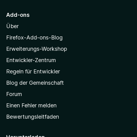
n
t
n
r
5
e
e
M
S
r
Add-ons
n
o
t
n
Über
e
e
z
r
n
i
Firefox-Add-ons-Blog
n
l
e
Erweiterungs-Workshop
l
n
Entwickler-Zentrum
a
-
Regeln für Entwickler
S
Blog der Gemeinschaft
t
a
Forum
r
Einen Fehler melden
t
Bewertungsleitfaden
s
e
i