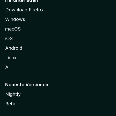
Herunterladen
t
Download Firefox
e
Windows
g
e
macOS
h
iOS
e
n
Android
Linux
All
Neueste Versionen
Nightly
Beta