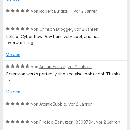
e
i
v
5
e
e
t
t
o
S
B
r
von
Robert Burdick ii
,
vor 2 Jahren
n
m
4
n
t
e
n
i
v
5
e
w
e
t
o
S
B
r
e
von
Crimson Drogger
,
vor 2 Jahren
n
5
n
t
e
n
r
Lots of Cyber Pew Pew Rain, very cool, and not
v
5
e
w
e
t
overwhelming.
o
S
r
e
n
e
n
t
n
r
t
Melden
5
e
e
t
m
S
r
n
e
i
B
von
Arman Eousuf
,
vor 2 Jahren
t
n
t
t
e
Extension works perfectly fine and also looks cool. Thanks
e
e
m
5
w
:>
r
n
i
v
e
n
t
o
r
Melden
e
5
n
t
n
v
5
e
B
von
AtomicBubble
,
vor 2 Jahren
o
S
t
e
n
t
m
w
5
e
i
B
e
von
Firefox-Benutzer 18399794
,
vor 2 Jahren
S
r
t
e
r