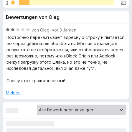
u
1
31
i
f
t
o
n
Bewertungen von Oleg
4
x
,
-
g
4
B
von
Oleg
,
vor 3 Jahren
B
v
e
Постоянно перехватывает адресную строку и пытается
r
e
o
w
её через giftmio.com обработать. Многие страницы в
o
n
e
результате не отображаются, или отображаются через
5
r
w
раз (возможно, потому что uBlock Origin или Adblock
n
S
t
s
режут загрузку этого шлака, но это не точно, не
t
e
исследовал детально), включая даже гугл.
e
f
e
t
r
r
m
Сношу этот трэш конченный.
ü
n
i
e
t
Melden
n
2
r
v
o
A
n
5
l
S