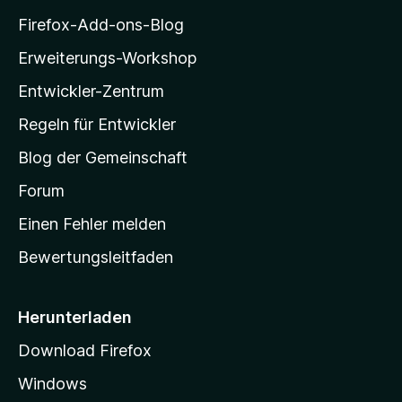
i
Firefox-Add-ons-Blog
l
Erweiterungs-Workshop
l
Entwickler-Zentrum
a
-
Regeln für Entwickler
S
Blog der Gemeinschaft
t
a
Forum
r
Einen Fehler melden
t
Bewertungsleitfaden
s
e
i
Herunterladen
t
Download Firefox
e
Windows
g