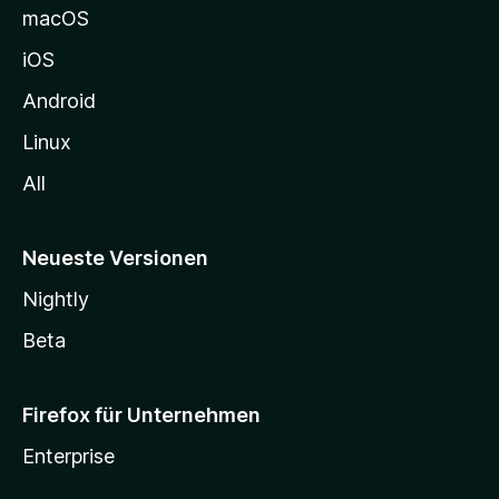
e
macOS
h
iOS
e
n
Android
Linux
All
Neueste Versionen
Nightly
Beta
Firefox für Unternehmen
Enterprise