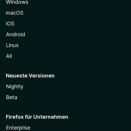
Windows
g
e
macOS
h
iOS
e
n
Android
Linux
All
Neueste Versionen
Nightly
Beta
Firefox für Unternehmen
Enterprise