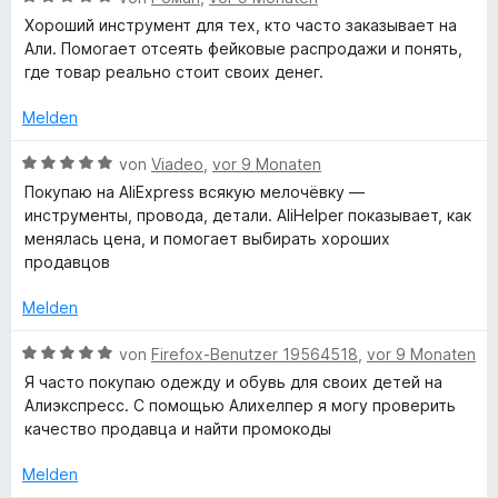
n
s
t
e
Хороший инструмент для тех, кто часто заказывает на
5
m
w
Али. Помогает отсеять фейковые распродажи и понять,
S
i
e
™
где товар реально стоит своих денег.
t
t
r
e
5
t
Melden
r
v
e
n
o
t
B
von
Viadeo
,
vor 9 Monaten
e
n
m
e
Покупаю на AliExpress всякую мелочёвку —
n
5
i
w
инструменты, провода, детали. AliHelper показывает, как
S
t
e
менялась цена, и помогает выбирать хороших
t
5
r
продавцов
e
v
t
r
o
e
Melden
n
n
t
e
5
m
B
von
Firefox-Benutzer 19564518
,
vor 9 Monaten
n
S
i
e
Я часто покупаю одежду и обувь для своих детей на
t
t
w
Алиэкспресс. С помощью Алихелпер я могу проверить
e
5
e
качество продавца и найти промокоды
r
v
r
n
o
t
Melden
e
n
e