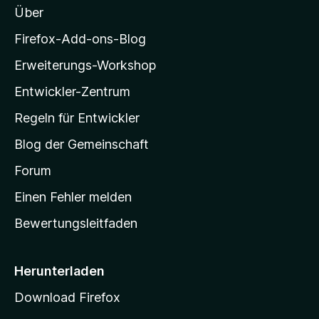
Über
z
i
Firefox-Add-ons-Blog
l
Erweiterungs-Workshop
l
Entwickler-Zentrum
a
-
Regeln für Entwickler
S
Blog der Gemeinschaft
t
a
Forum
r
Einen Fehler melden
t
Bewertungsleitfaden
s
e
i
Herunterladen
t
Download Firefox
e