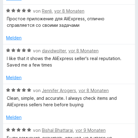
s
S
m
t
i
B
von
Renli
,
vor 8 Monaten
i
e
t
e
Простое приложение для AliExpress, отлично
r
5
w
справляется со своими задачами
n
s
v
e
e
o
r
Melden
n
n
t
t
5
e
B
von
davidwolter
,
vor 8 Monaten
S
t
e
I like that it shows the AliExpress seller's real reputation.
e
t
m
w
Saved me a few times
e
i
e
n
r
t
r
Melden
n
5
t
e
t
v
e
B
von
Jennifer Arogers
,
vor 8 Monaten
n
o
t
e
Clean, simple, and accurate. I always check items and
n
m
a
w
AliExpress sellers here before buying
5
i
e
S
t
r
Melden
u
t
5
t
e
v
e
B
von
Bishal Bhattarai
,
vor 9 Monaten
f
r
o
t
e
Были сомнения, скачивать или нет, но в итоге не