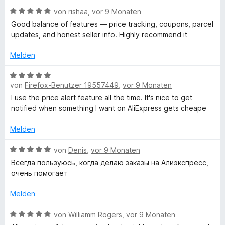
e
5
m
B
von
rishaa
,
vor 9 Monaten
n
S
i
e
Good balance of features — price tracking, coupons, parcel
t
t
w
updates, and honest seller info. Highly recommend it
e
5
e
r
v
r
Melden
n
o
t
e
n
e
B
n
5
t
von
Firefox-Benutzer 19557449
,
vor 9 Monaten
e
S
m
w
I use the price alert feature all the time. It's nice to get
t
i
e
notified when something I want on AliExpress gets cheape
e
t
r
r
5
t
Melden
n
v
e
e
o
t
B
von
Denis
,
vor 9 Monaten
n
n
m
e
Всегда пользуюсь, когда делаю заказы на Алиэкспресс,
5
i
w
очень помогает
S
t
e
t
5
r
Melden
e
v
t
r
o
e
B
von
Williamm Rogers
,
vor 9 Monaten
n
n
t
e