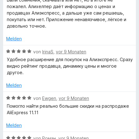
n
n
m
w
пожалел. Алихелпер даёт информацию о ценах и
e
A
5
i
e
продавцах Алиэкспресс, а дальше уже сам решаешь,
n
S
t
r
покупать или нет. Приложение ненавязчивое, лёгкое и
t
5
l
t
довольно точное.
e
v
e
r
o
t
Melden
i
n
n
m
e
5
i
B
von
IrinaS
,
vor 9 Monaten
E
n
S
t
e
Удобное расширение для покупок на Алиэкспресс. Сразу
t
5
w
видно рейтинг продавца, динамику цены и многое
x
e
v
e
другое.
r
o
r
n
n
p
t
Melden
e
5
e
n
S
t
B
von
Ewgen
,
vor 9 Monaten
r
t
m
e
Помогло найти реально большие скидки на распродаже
e
i
w
AliExpress 11.11
e
r
t
e
n
5
r
Melden
s
e
v
t
n
o
e
B
von
Роман
,
vor 9 Monaten