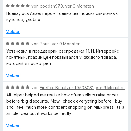
n
5
t
B
von
bogdan970
,
vor 9 Monaten
S
m
e
Пользуюсь Алхелпером только для поиска скидочных
t
i
w
купонов, удобно
e
t
e
r
5
r
Melden
n
v
t
e
o
e
B
von
Boris
,
vor 9 Monaten
n
n
t
e
Установил в преддверии распродажи 11.11. Интерфейс
5
m
w
понятный, график цен показывался у каждого товара,
S
i
e
который я посмотрел
t
t
r
e
5
t
Melden
r
v
e
n
o
t
B
von
Firefox-Benutzer 19508031
,
vor 9 Monaten
e
n
m
e
AliHelper helped me realize how often sellers raise prices
n
5
i
w
before ‘big discounts.’ Now I check everything before I buy,
S
t
e
and I feel much more confident shopping on AliExpress. It’s a
t
5
r
simple idea but it works perfectly
e
v
t
r
o
e
Melden
n
n
t