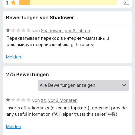
u
1
31
i
f
t
o
n
Bewertungen von Shadower
4
x
,
-
g
4
B
von
Shadower
,
vor 3 Jahren
B
v
e
Перехватывает переход в интернет-магазины и
r
e
o
w
рекламирует сервис кэшбэка giftmio.coм
o
n
e
5
r
w
Melden
n
S
t
s
t
e
e
f
275 Bewertungen
e
t
r
r
m
ü
n
i
e
t
n
1
B
von
zz
,
vor 3 Monaten
r
v
e
Inserts affiliation links (discount-tops.net), does not provide
o
w
any useful information ("AliHelper trusts this seller"←😅)
A
n
e
5
r
Melden
l
S
t