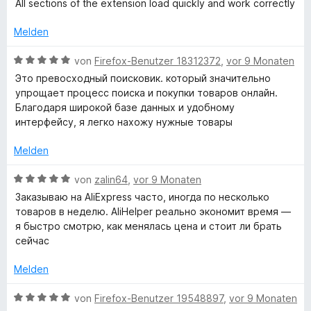
All sections of the extension load quickly and work correctly
e
5
m
w
n
S
i
e
Melden
t
t
r
e
5
t
B
von
Firefox-Benutzer 18312372
,
vor 9 Monaten
r
v
e
e
Это превосходный поисковик. который значительно
n
o
t
w
упрощает процесс поиска и покупки товаров онлайн.
e
n
m
e
Благодаря широкой базе данных и удобному
n
5
i
r
интерфейсу, я легко нахожу нужные товары
S
t
t
t
5
e
Melden
e
v
t
r
o
m
B
von
zalin64
,
vor 9 Monaten
n
n
i
e
Заказываю на AliExpress часто, иногда по несколько
e
5
t
w
товаров в неделю. AliHelper реально экономит время —
n
S
5
e
я быстро смотрю, как менялась цена и стоит ли брать
t
v
r
сейчас
e
o
t
r
n
e
Melden
n
5
t
e
S
m
B
von
Firefox-Benutzer 19548897
,
vor 9 Monaten
n
t
i