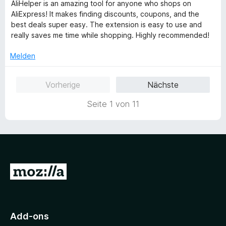
e
AliHelper is an amazing tool for anyone who shops on
e
t
w
AliExpress! It makes finding discounts, coupons, and the
r
5
e
best deals super easy. The extension is easy to use and
n
v
r
really saves me time while shopping. Highly recommended!
e
o
t
n
n
e
Melden
5
t
S
m
Vorherige
Nächste
t
i
e
t
Seite 1 von 11
r
5
n
v
e
o
n
n
5
S
Z
t
e
u
r
r
n
M
e
Add-ons
n
o