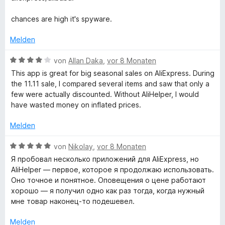
e
5
e
i
n
v
r
chances are high it's spyware.
o
t
n
n
e
Melden
5
t
k
S
m
B
von
Allan Daka
,
vor 8 Monaten
t
i
e
This app is great for big seasonal sales on AliExpress. During
e
a
t
w
the 11.11 sale, I compared several items and saw that only a
r
1
e
few were actually discounted. Without AliHelper, I would
n
v
r
u
have wasted money on inflated prices.
e
o
t
n
n
e
Melden
f
5
t
S
m
B
von
Nikolay
,
vor 8 Monaten
s
t
i
e
Я пробовал несколько приложений для AliExpress, но
e
t
w
AliHelper — первое, которое я продолжаю использовать.
r
a
4
e
Оно точное и понятное. Оповещения о цене работают
n
v
r
хорошо — я получил одно как раз тогда, когда нужный
e
o
t
s
мне товар наконец-то подешевел.
n
n
e
5
t
Melden