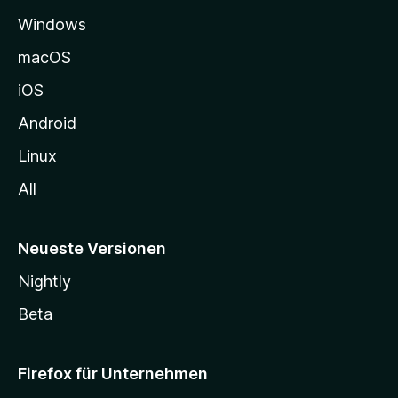
e
Windows
g
e
macOS
h
iOS
e
n
Android
Linux
All
Neueste Versionen
Nightly
Beta
Firefox für Unternehmen