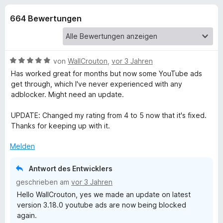
u
t
f
4
664 Bewertungen
o
n
,
x
7
-
g
v
B
o
B
von
WallCrouton
,
vor 3 Jahren
n
r
e
e
Has worked great for months but now some YouTube ads
5
o
w
get through, which I've never experienced with any
S
e
w
adblocker. Might need an update.
n
t
r
s
e
t
UPDATE: Changed my rating from 4 to 5 now that it's fixed.
e
f
r
e
Thanks for keeping up with it.
r
n
t
e
ü
m
Melden
n
i
t
r
Antwort des Entwicklers
5
geschrieben am
vor 3 Jahren
v
A
Hello WallCrouton, yes we made an update on latest
o
version 3.18.0 youtube ads are now being blocked
n
d
again.
5