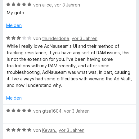
n
B
e
von
alice
,
vor 3 Jahren
e
i
v
5
e
e
e
r
t
t
o
S
My goto
r
n
w
t
m
5
n
t
n
e
e
i
v
5
Melden
e
e
r
t
t
o
S
r
n
t
m
5
n
B
t
von
thunderdone
,
vor 3 Jahren
n
e
i
v
5
e
e
e
While I really love AdNauseam's UI and their method of
t
t
o
S
w
r
n
tracking resistance, if you have any sort of RAM issues, this
m
5
n
t
e
n
is not the extension for you. I've been having some
i
v
5
e
r
e
frustrations with my RAM recently, and after some
t
o
S
r
t
n
troubleshooting, AdNauseam was what was, in part, causing
5
n
t
n
e
it. I've always had some difficulties with viewing the Ad Vault,
v
5
e
e
t
and now I understand why.
o
S
r
n
m
n
t
n
i
Melden
5
e
e
t
S
r
n
3
B
von
gtsa1604
,
vor 3 Jahren
t
n
v
e
e
e
o
w
r
n
n
B
e
von
Kevan.
,
vor 3 Jahren
n
5
e
r