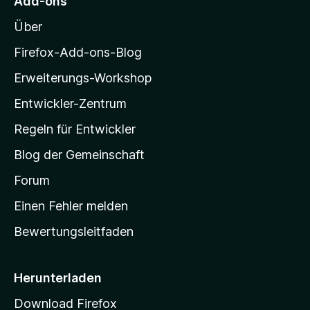
Add-ons
r
o
n
n
Über
z
e
i
Firefox-Add-ons-Blog
n
l
Erweiterungs-Workshop
l
Entwickler-Zentrum
a
-
Regeln für Entwickler
S
Blog der Gemeinschaft
t
a
Forum
r
Einen Fehler melden
t
Bewertungsleitfaden
s
e
i
Herunterladen
t
Download Firefox