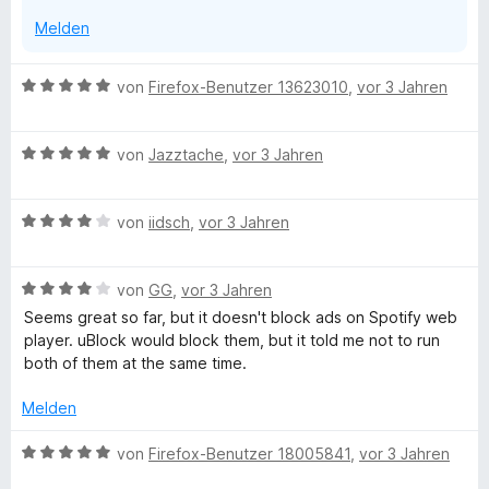
S
Melden
N
t
e
r
a
B
von
Firefox-Benutzer 13623010
,
vor 3 Jahren
n
e
e
w
u
n
B
e
von
Jazztache
,
vor 3 Jahren
e
r
s
w
t
B
e
von
iidsch
,
vor 3 Jahren
e
e
e
r
t
w
t
m
B
e
von
GG
,
vor 3 Jahren
e
i
a
e
r
t
t
Seems great so far, but it doesn't block ads on Spotify web
w
t
m
5
player. uBlock would block them, but it told me not to run
m
e
e
i
v
both of them at the same time.
r
t
t
o
t
m
5
n
Melden
e
i
v
5
t
t
o
S
B
von
Firefox-Benutzer 18005841
,
vor 3 Jahren
m
4
n
t
e