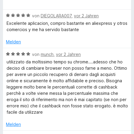
s
t
t
o
S
w
n
m
5
n
t
e
e
h
B
i
von
DIEGOLARA007
,
vor 2 Jahren
v
5
e
r
n
e
t
o
S
r
t
Excelente aplicacion, compro bastante en aliexpress y otros
w
o
5
n
t
n
e
comercios y me ha servido bastante
e
v
5
e
e
t
r
o
S
r
n
m
Melden
p
t
n
t
n
i
e
5
e
e
B
t
von
munch
,
vor 2 Jahren
s
t
S
r
n
e
5
utilizzato da moltissimo tempo su chrome....adesso che ho
m
t
n
w
v
deciso di cambiare browser non posso farne a meno. Ottimo
i
e
e
e
o
per avere un piccolo recupero di denaro dagli acquisti
t
r
n
r
n
online e sicuramente è molto affidabile e preciso. Bisogna
5
n
t
5
leggere molto bene le percentuali corrette di cashback
v
e
e
S
perchè a volte viene messa la percentuale massima che
o
n
t
t
eroga il sito di riferimento ma non è mai capitato (se non per
n
m
e
errore mio) che il cashback non fosse stato erogato. è molto
5
i
r
facile da utilizzare
S
t
n
t
5
e
Melden
e
v
n