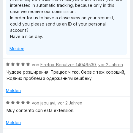
o
S
interested in automatic tracking, because only in this
n
t
case we receive our commission.
5
e
In order for us to have a close view on your request,
S
r
could you please send us an ID of your personal
t
n
account?
e
e
Have a nice day.
r
n
n
Melden
e
n
B
von
Firefox-Benutzer 14046530
,
vor 2 Jahren
e
Чудове розширення. Працює чітко. Сервіс теж хороший,
w
жодних проблем з одержанням кешбеку
e
r
Melden
t
e
B
von
jabujavi
,
vor 2 Jahren
t
e
Muy contento con esta extensión.
m
w
i
e
Melden
t
r
5