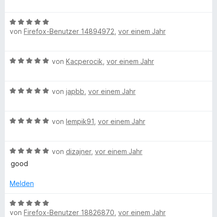
e
e
r
n
v
t
w
o
m
B
e
n
v
i
von
Firefox-Benutzer 14894972
,
vor einem Jahr
e
r
5
t
w
t
S
1
e
e
i
t
B
von
Kacperocik
,
vor einem Jahr
v
r
t
e
e
o
t
m
c
r
w
n
e
i
n
B
e
von
japbb
,
vor einem Jahr
5
t
t
e
e
e
r
S
m
5
n
w
t
t
i
v
B
e
von
lempik91
,
vor einem Jahr
e
e
L
t
o
e
r
t
r
5
n
w
t
m
n
v
5
e
B
e
von
dizajner
,
vor einem Jahr
e
i
e
o
S
e
r
t
t
n
good
n
t
t
w
t
m
5
5
e
e
e
i
v
Melden
S
r
r
t
t
y
o
t
n
t
m
5
n
B
e
e
e
i
von
Firefox-Benutzer 18826870
,
vor einem Jahr
v
5
e
r
n