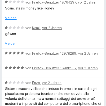
r
o
B
von
Firefox-Benutzer 18764297
,
vor 2 Jahren
n
n
e
Scam, steals money like Honey
e
5
w
n
S
e
Melden
t
r
e
t
B
von
Kamil
,
vor 2 Jahren
r
e
e
gówno
n
t
w
e
m
e
Melden
n
i
r
t
t
B
von
Firefox-Benutzer 12978289
,
vor 2 Jahren
1
e
e
v
t
w
o
m
B
e
von
Firefox-Benutzer 18488967
,
vor 2 Jahren
n
i
e
r
5
t
w
t
S
1
B
e
von
Enzo
,
vor 2 Jahren
e
t
v
e
r
t
Sistema macchavellico che induce in errore in caso di ogni
e
o
w
t
m
piccolissimo problema tecnico anche non dovuto alla
r
n
e
e
i
volontà dell'utente, ma a normali settaggi dei browser più
n
5
r
t
t
moderni o imprevisti del computer o dello smartphone che di