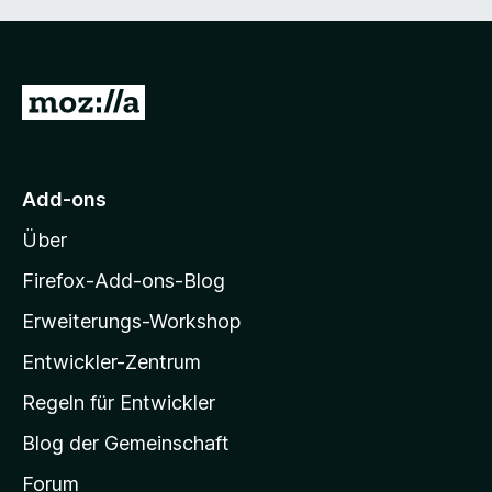
Z
u
r
M
Add-ons
o
Über
z
i
Firefox-Add-ons-Blog
l
Erweiterungs-Workshop
l
Entwickler-Zentrum
a
-
Regeln für Entwickler
S
Blog der Gemeinschaft
t
a
Forum