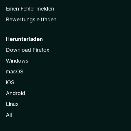
r
Einen Fehler melden
t
Bewertungsleitfaden
s
e
i
Herunterladen
t
Download Firefox
e
Windows
g
e
macOS
h
iOS
e
n
Android
Linux
All