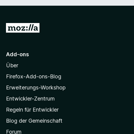
Z
u
r
M
Add-ons
o
Über
z
i
Firefox-Add-ons-Blog
l
Erweiterungs-Workshop
l
Entwickler-Zentrum
a
-
Regeln für Entwickler
S
Blog der Gemeinschaft
t
a
Forum