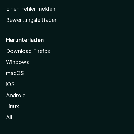
r
Einen Fehler melden
t
Bewertungsleitfaden
s
e
i
Herunterladen
t
Download Firefox
e
Windows
g
e
macOS
h
iOS
e
n
Android
Linux
All