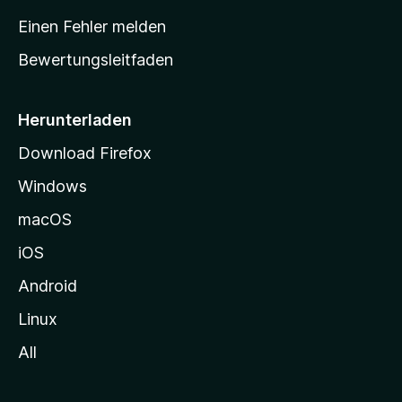
r
Einen Fehler melden
t
Bewertungsleitfaden
s
e
i
Herunterladen
t
Download Firefox
e
Windows
g
e
macOS
h
iOS
e
n
Android
Linux
All