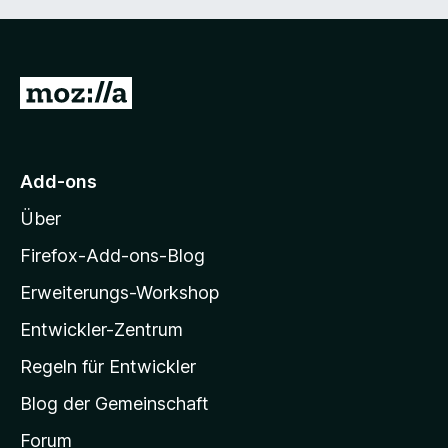
Z
u
r
M
Add-ons
o
Über
z
i
Firefox-Add-ons-Blog
l
Erweiterungs-Workshop
l
Entwickler-Zentrum
a
-
Regeln für Entwickler
S
Blog der Gemeinschaft
t
a
Forum