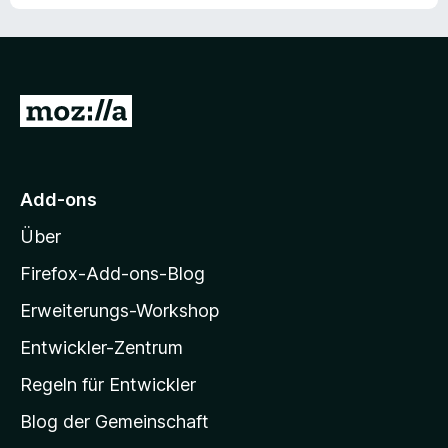
Z
u
r
M
Add-ons
o
Über
z
i
Firefox-Add-ons-Blog
l
Erweiterungs-Workshop
l
Entwickler-Zentrum
a
-
Regeln für Entwickler
S
Blog der Gemeinschaft
t