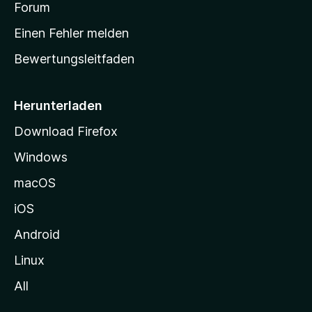
a
Forum
r
Einen Fehler melden
t
Bewertungsleitfaden
s
e
i
Herunterladen
t
Download Firefox
e
Windows
g
e
macOS
h
iOS
e
n
Android
Linux
All