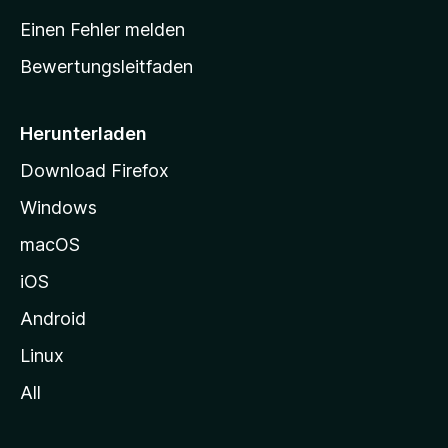
r
Einen Fehler melden
t
Bewertungsleitfaden
s
e
i
Herunterladen
t
Download Firefox
e
Windows
g
e
macOS
h
iOS
e
n
Android
Linux
All