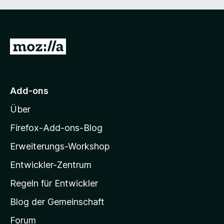
Z
u
r
M
Add-ons
o
Über
z
i
Firefox-Add-ons-Blog
l
Erweiterungs-Workshop
l
Entwickler-Zentrum
a
-
Regeln für Entwickler
S
Blog der Gemeinschaft
t
a
Forum