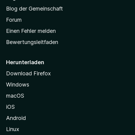
S
Blog der Gemeinschaft
t
a
Forum
r
Einen Fehler melden
t
Bewertungsleitfaden
s
e
i
Herunterladen
t
Download Firefox
e
Windows
g
e
macOS
h
iOS
e
n
Android
Linux