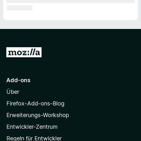
Z
u
r
M
Add-ons
o
Über
z
i
Firefox-Add-ons-Blog
l
Erweiterungs-Workshop
l
Entwickler-Zentrum
a
-
Regeln für Entwickler