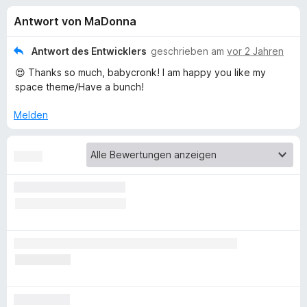
u
t
f
Antwort von MaDonna
4
o
n
,
x
7
Antwort des Entwicklers
geschrieben am
vor 2 Jahren
-
g
v
😍 Thanks so much, babycronk! I am happy you like my
B
o
space theme/Have a bunch!
n
r
e
5
o
Melden
S
w
n
t
s
e
e
f
r
r
n
e
ü
n
r
A
L