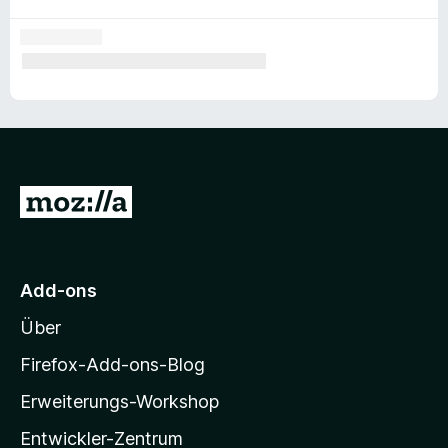
Z
u
r
M
Add-ons
o
Über
z
i
Firefox-Add-ons-Blog
l
Erweiterungs-Workshop
l
Entwickler-Zentrum
a