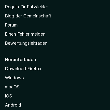
-
Regeln für Entwickler
S
Blog der Gemeinschaft
t
a
Forum
r
Einen Fehler melden
t
Bewertungsleitfaden
s
e
i
Herunterladen
t
Download Firefox
e
Windows
g
e
macOS
h
iOS
e
n
Android