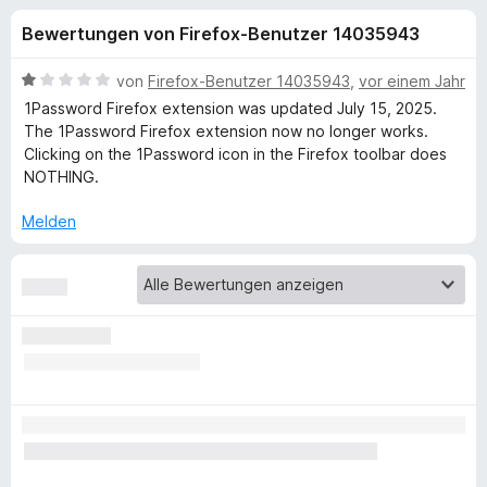
u
t
f
Bewertungen von Firefox-Benutzer 14035943
3
o
n
,
x
8
B
von
Firefox-Benutzer 14035943
,
vor einem Jahr
-
g
v
e
1Password Firefox extension was updated July 15, 2025.
B
o
w
The 1Password Firefox extension now no longer works.
n
e
r
Clicking on the 1Password icon in the Firefox toolbar does
e
5
r
o
NOTHING.
S
t
w
n
t
e
Melden
s
e
t
e
f
r
m
r
n
i
e
t
ü
n
1
v
r
o
n
1
5
S
P
t