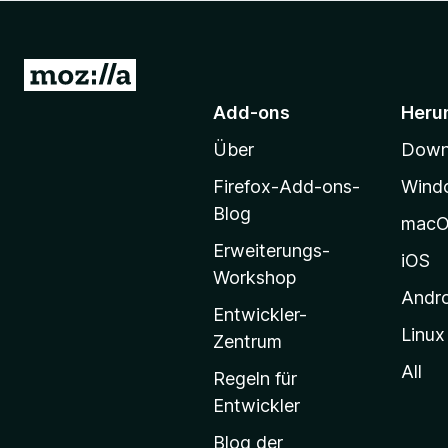
f
o
x
Z
-
u
Add-ons
Heru
B
r
r
Über
Downl
M
o
o
w
Firefox-Add-ons-
Wind
z
s
Blog
mac
e
i
Erweiterungs-
r
l
iOS
Workshop
l
Andr
a
Entwickler-
Linux
-
Zentrum
S
All
Regeln für
t
Entwickler
a
Blog der