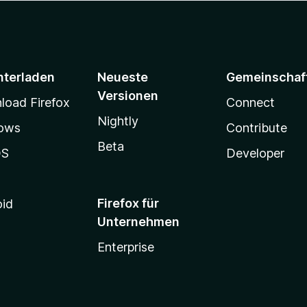
nterladen
Neueste
Gemeinschaf
Versionen
oad Firefox
Connect
Nightly
ows
Contribute
Beta
OS
Developer
Firefox für
oid
Unternehmen
Enterprise