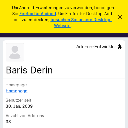
S
Anmelden
Um Android-Erweiterungen zu verwenden, benötigen
u
Sie
Firefox für Android
. Um Firefox für Desktop-Add-
A
D
c
ons zu entdecken,
besuchen Sie unsere Desktop-
i
d
Website
.
e
h
d
s
e
e
-
n
n
o
H
Add-on-Entwickler
i
n
n
s
w
e
f
i
Baris Derin
ü
s
v
r
e
Homepage
d
r
w
Homepage
e
e
n
r
Benutzer seit
f
F
30. Jan. 2009
e
i
n
Anzahl von Add-ons
r
38
e