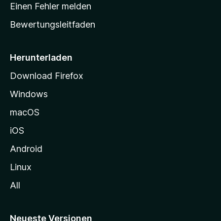
r
r
Einen Fehler melden
g
t
e
Bewertungsleitfaden
s
n
v
e
o
i
Herunterladen
r
t
Download Firefox
e
Windows
g
e
macOS
h
iOS
e
n
Android
Linux
All
Neueste Versionen