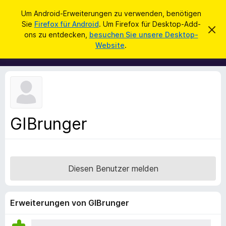
S
Anmelden
Um Android-Erweiterungen zu verwenden, benötigen
u
Sie
Firefox für Android
. Um Firefox für Desktop-Add-
A
D
c
ons zu entdecken,
besuchen Sie unsere Desktop-
i
d
Website
.
e
h
d
s
e
e
-
n
n
o
H
i
n
n
s
w
e
f
i
GIBrunger
ü
s
v
r
e
d
r
w
e
e
Diesen Benutzer melden
n
r
f
F
e
i
n
Erweiterungen von GIBrunger
r
e