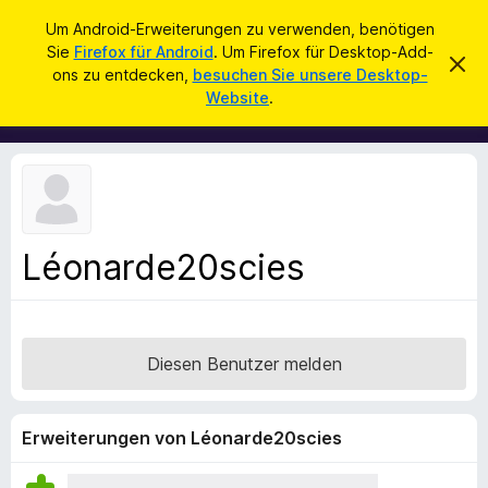
S
Anmelden
Um Android-Erweiterungen zu verwenden, benötigen
u
Sie
Firefox für Android
. Um Firefox für Desktop-Add-
A
D
c
ons zu entdecken,
besuchen Sie unsere Desktop-
i
d
Website
.
e
h
d
s
e
e
-
n
n
o
H
i
n
n
s
w
e
f
i
Léonarde20scies
ü
s
v
r
e
d
r
w
e
e
Diesen Benutzer melden
n
r
f
F
e
i
n
Erweiterungen von Léonarde20scies
r
e