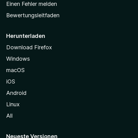
r
r
Einen Fehler melden
g
t
e
Bewertungsleitfaden
s
n
v
e
o
i
Herunterladen
r
t
Download Firefox
e
Windows
g
e
macOS
h
iOS
e
n
Android
Linux
All
Neueste Versionen