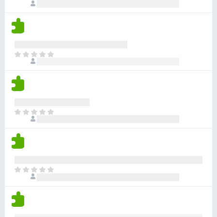
u
e
o
k
e
s
n
n
r
e
w
l
g
n
i
e
i
e
o
n
r
e
n
c
e
t
g
v
h
B
E
u
e
o
k
e
s
n
n
r
e
w
l
g
n
i
e
i
e
o
n
r
e
n
c
e
t
g
v
h
B
E
u
e
o
k
e
s
n
n
r
e
w
l
g
n
i
e
i
e
o
n
r
e
n
c
e
t
g
v
h
B
E
u
e
o
k
e
s
n
n
r
e
w
l
g
n
i
e
i
e
o
n
r
e
n
c