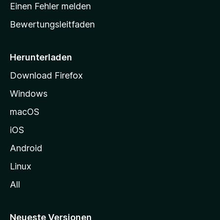
r
r
Einen Fehler melden
g
t
e
Bewertungsleitfaden
s
n
v
e
o
i
Herunterladen
r
t
Download Firefox
e
Windows
g
e
macOS
h
iOS
e
n
Android
Linux
All
Neueste Versionen