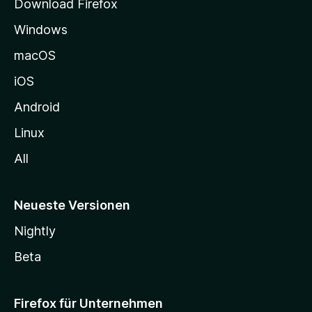
Download Firefox
e
Windows
g
e
macOS
h
iOS
e
n
Android
Linux
All
Neueste Versionen
Nightly
Beta
Firefox für Unternehmen