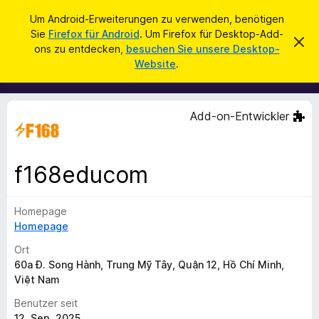
S
Anmelden
Um Android-Erweiterungen zu verwenden, benötigen
u
Sie
Firefox für Android
. Um Firefox für Desktop-Add-
A
D
c
ons zu entdecken,
besuchen Sie unsere Desktop-
i
d
Website
.
e
h
d
s
e
e
-
n
n
o
H
Add-on-Entwickler
i
n
n
s
w
e
f
i
f168educom
ü
s
v
r
e
Homepage
d
r
w
Homepage
e
e
n
r
Ort
f
F
60a Đ. Song Hành, Trung Mỹ Tây, Quận 12, Hồ Chí Minh,
e
Việt Nam
i
n
r
Benutzer seit
e
12. Sep. 2025