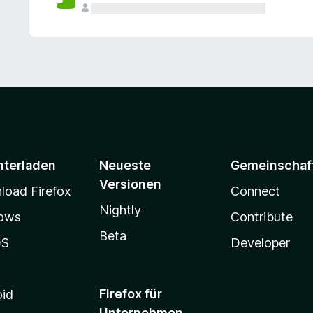
e
n
v
o
r
nterladen
Neueste
Gemeinschaf
Versionen
oad Firefox
Connect
Nightly
ows
Contribute
Beta
OS
Developer
Firefox für
oid
Unternehmen