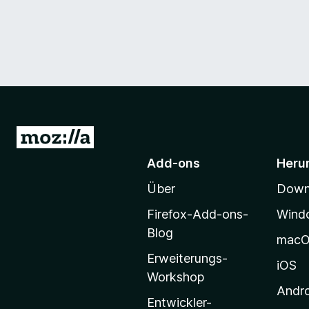
Z
u
Add-ons
Heru
r
Über
Downl
M
o
Firefox-Add-ons-
Wind
z
Blog
mac
i
Erweiterungs-
l
iOS
Workshop
l
Andr
a
Entwickler-