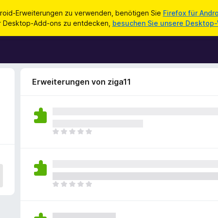
roid-Erweiterungen zu verwenden, benötigen Sie
Firefox für Andr
ür Desktop-Add-ons zu entdecken,
besuchen Sie unsere Desktop
Erweiterungen von ziga11
E
s
l
i
e
g
E
e
s
n
l
n
i