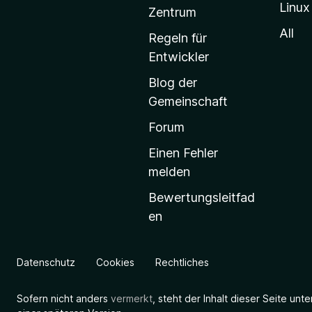
Linux
-
Zentrum
S
All
Regeln für
t
Entwickler
a
Blog der
r
Gemeinschaft
t
s
Forum
e
Einen Fehler
i
melden
t
Bewertungsleitfad
e
en
g
e
h
Datenschutz
Cookies
Rechtliches
e
n
Sofern nicht anders
vermerkt
, steht der Inhalt dieser Seite unt