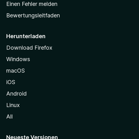
r
r
Einen Fehler melden
g
t
e
Bewertungsleitfaden
s
n
v
e
o
i
Herunterladen
r
t
Download Firefox
e
Windows
g
e
macOS
h
iOS
e
n
Android
Linux
All
Neueste Versionen