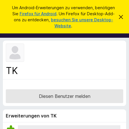
S
Anmelden
Um Android-Erweiterungen zu verwenden, benötigen
u
Sie
Firefox für Android
. Um Firefox für Desktop-Add-
A
D
c
ons zu entdecken,
besuchen Sie unsere Desktop-
i
d
Website
.
e
h
d
s
e
e
-
n
n
o
H
i
n
n
s
w
e
f
i
TK
ü
s
v
r
e
d
r
w
e
e
Diesen Benutzer melden
n
r
f
F
e
i
n
Erweiterungen von TK
r
e