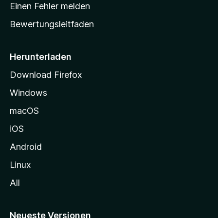
r
r
Einen Fehler melden
g
t
e
Bewertungsleitfaden
s
n
v
e
o
i
Herunterladen
r
t
Download Firefox
e
Windows
g
e
macOS
h
iOS
e
n
Android
Linux
All
Neueste Versionen