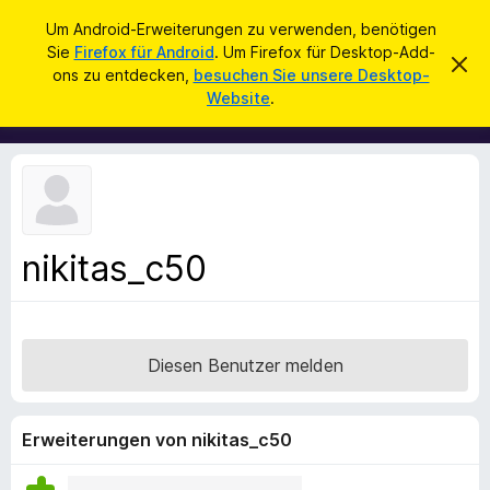
S
Anmelden
Um Android-Erweiterungen zu verwenden, benötigen
u
Sie
Firefox für Android
. Um Firefox für Desktop-Add-
A
D
c
ons zu entdecken,
besuchen Sie unsere Desktop-
i
d
Website
.
e
h
d
s
e
e
-
n
n
o
H
i
n
n
s
w
e
f
i
nikitas_c50
ü
s
v
r
e
d
r
w
e
e
Diesen Benutzer melden
n
r
f
F
e
i
n
Erweiterungen von nikitas_c50
r
e