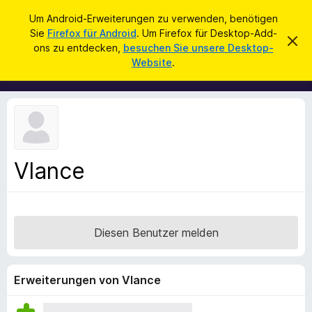
S
Anmelden
Um Android-Erweiterungen zu verwenden, benötigen
u
Sie
Firefox für Android
. Um Firefox für Desktop-Add-
A
D
c
ons zu entdecken,
besuchen Sie unsere Desktop-
i
d
Website
.
e
h
d
s
e
e
-
n
n
o
H
i
n
n
s
w
e
f
i
Vlance
ü
s
v
r
e
d
r
w
e
e
Diesen Benutzer melden
n
r
f
F
e
i
n
Erweiterungen von Vlance
r
e