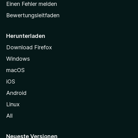
r
r
Einen Fehler melden
g
t
e
Bewertungsleitfaden
s
n
v
e
o
i
Herunterladen
r
t
Download Firefox
e
Windows
g
e
macOS
h
iOS
e
n
Android
Linux
All
Neueste Versionen