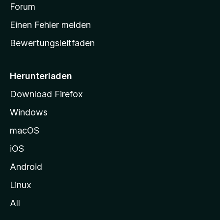
v
a
Forum
u
o
n
r
r
Einen Fehler melden
g
t
e
Bewertungsleitfaden
s
n
v
e
o
i
Herunterladen
r
t
Download Firefox
e
Windows
g
e
macOS
h
iOS
e
n
Android
Linux
All