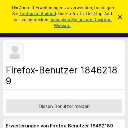
S
Anmelden
Um Android-Erweiterungen zu verwenden, benötigen
u
Sie
Firefox für Android
. Um Firefox für Desktop-Add-
A
D
c
ons zu entdecken,
besuchen Sie unsere Desktop-
i
d
Website
.
e
h
d
s
e
e
-
n
n
o
H
i
n
n
s
w
e
f
i
Firefox-Benutzer 1846218
ü
s
v
9
r
e
d
r
w
e
e
n
r
f
F
Diesen Benutzer melden
e
i
n
r
Erweiterungen von Firefox-Benutzer 18462189
e