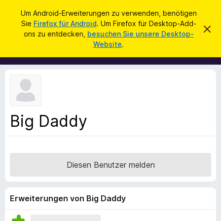
S
Anmelden
Um Android-Erweiterungen zu verwenden, benötigen
u
Sie
Firefox für Android
. Um Firefox für Desktop-Add-
A
D
c
ons zu entdecken,
besuchen Sie unsere Desktop-
i
d
Website
.
e
h
d
s
e
e
-
n
n
o
H
i
n
n
s
w
e
f
i
Big Daddy
ü
s
v
r
e
d
r
w
e
e
Diesen Benutzer melden
n
r
f
F
e
i
n
Erweiterungen von Big Daddy
r
e