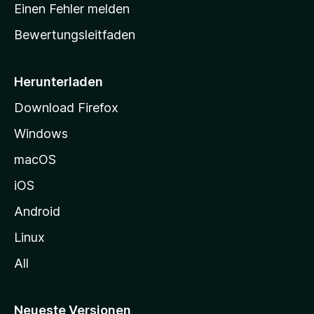
r
r
Einen Fehler melden
g
t
e
Bewertungsleitfaden
s
n
v
e
o
i
Herunterladen
r
t
Download Firefox
e
Windows
g
e
macOS
h
iOS
e
n
Android
Linux
All
Neueste Versionen