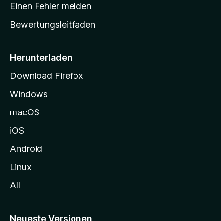
r
r
Einen Fehler melden
g
t
e
Bewertungsleitfaden
s
n
v
e
o
i
Herunterladen
r
t
Download Firefox
e
Windows
g
e
macOS
h
iOS
e
n
Android
Linux
All
Neueste Versionen