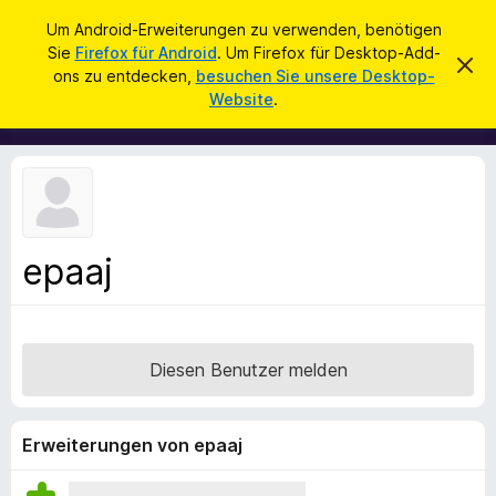
S
Anmelden
Um Android-Erweiterungen zu verwenden, benötigen
u
Sie
Firefox für Android
. Um Firefox für Desktop-Add-
A
D
c
ons zu entdecken,
besuchen Sie unsere Desktop-
i
d
Website
.
e
h
d
s
e
e
-
n
n
o
H
i
n
n
s
w
e
f
i
epaaj
ü
s
v
r
e
d
r
w
e
e
Diesen Benutzer melden
n
r
f
F
e
i
n
Erweiterungen von epaaj
r
e