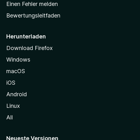
r
r
Einen Fehler melden
g
t
e
Bewertungsleitfaden
s
n
v
e
o
i
Herunterladen
r
t
Download Firefox
e
Windows
g
e
macOS
h
iOS
e
n
Android
Linux
All
Neueste Versionen