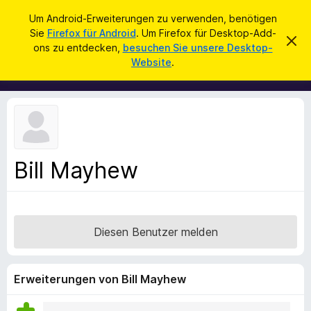
S
Anmelden
Um Android-Erweiterungen zu verwenden, benötigen
u
Sie
Firefox für Android
. Um Firefox für Desktop-Add-
A
D
c
ons zu entdecken,
besuchen Sie unsere Desktop-
i
d
Website
.
e
h
d
s
e
e
-
n
n
o
H
i
n
n
s
w
e
f
i
Bill Mayhew
ü
s
v
r
e
d
r
w
e
e
Diesen Benutzer melden
n
r
f
F
e
i
n
Erweiterungen von Bill Mayhew
r
e