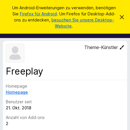
S
Anmelden
Um Android-Erweiterungen zu verwenden, benötigen
u
Sie
Firefox für Android
. Um Firefox für Desktop-Add-
A
D
c
ons zu entdecken,
besuchen Sie unsere Desktop-
i
d
Website
.
e
h
d
s
e
e
-
n
n
o
H
Theme-Künstler
i
n
n
s
w
e
f
i
Freeplay
ü
s
v
r
e
Homepage
d
r
w
Homepage
e
e
n
r
Benutzer seit
f
F
21. Okt. 2018
e
i
n
Anzahl von Add-ons
r
2
e