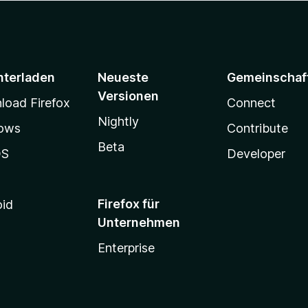
nterladen
Neueste
Gemeinschaf
Versionen
oad Firefox
Connect
Nightly
ows
Contribute
Beta
OS
Developer
Firefox für
oid
Unternehmen
Enterprise