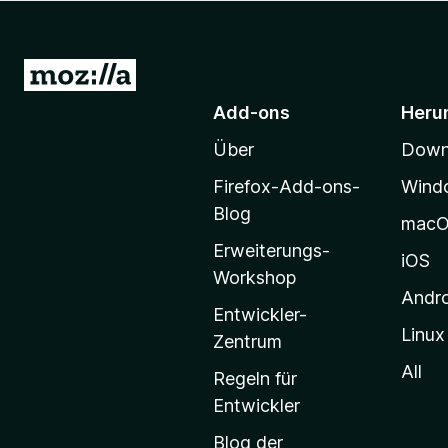
f
o
x
Z
-
u
Add-ons
Heru
B
r
r
Über
Downl
M
o
o
w
Firefox-Add-ons-
Wind
z
s
Blog
mac
e
i
Erweiterungs-
r
l
iOS
Workshop
l
Andr
a
Entwickler-
Linux
-
Zentrum
S
All
Regeln für
t
Entwickler
a
Blog der