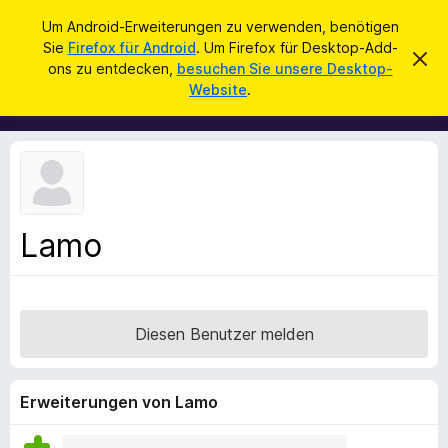
S
Anmelden
Um Android-Erweiterungen zu verwenden, benötigen
u
Sie
Firefox für Android
. Um Firefox für Desktop-Add-
A
D
c
ons zu entdecken,
besuchen Sie unsere Desktop-
i
d
Website
.
e
h
d
s
e
e
-
n
n
o
H
i
n
n
s
w
e
f
i
Lamo
ü
s
v
r
e
d
r
w
e
e
Diesen Benutzer melden
n
r
f
F
e
i
n
Erweiterungen von Lamo
r
e