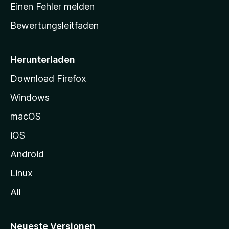
r
r
Einen Fehler melden
g
t
e
Bewertungsleitfaden
s
n
v
e
o
i
Herunterladen
r
t
Download Firefox
e
Windows
g
e
macOS
h
iOS
e
n
Android
Linux
All
Neueste Versionen