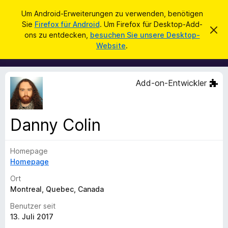
S
Anmelden
Um Android-Erweiterungen zu verwenden, benötigen
u
Sie
Firefox für Android
. Um Firefox für Desktop-Add-
A
D
c
ons zu entdecken,
besuchen Sie unsere Desktop-
i
d
Website
.
e
h
d
s
e
e
-
n
n
o
H
Add-on-Entwickler
i
n
n
s
w
e
f
i
Danny Colin
ü
s
v
r
e
Homepage
d
r
w
Homepage
e
e
n
r
Ort
f
F
Montreal, Quebec, Canada
e
i
n
Benutzer seit
r
13. Juli 2017
e