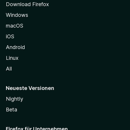
Download Firefox
e
Windows
g
e
macOS
h
iOS
e
n
Android
Linux
All
Neueste Versionen
Nightly
Beta
Firefox für Unternehmen