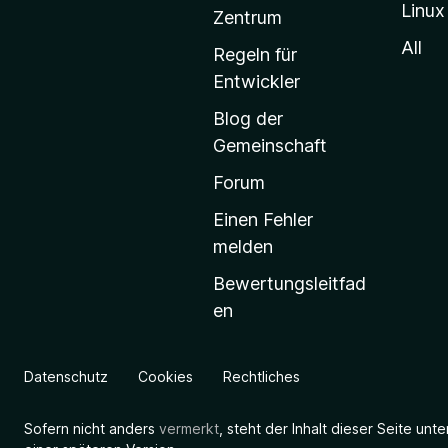
Linux
-
Zentrum
S
All
Regeln für
t
Entwickler
a
Blog der
r
Gemeinschaft
t
s
Forum
e
Einen Fehler
i
melden
t
Bewertungsleitfad
e
en
g
e
h
Datenschutz
Cookies
Rechtliches
e
n
Sofern nicht anders
vermerkt
, steht der Inhalt dieser Seite unt