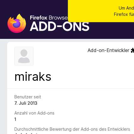
Um And
Firefox f
A
d
d
-
o
Add-on-Entwickler
n
s
f
miraks
ü
r
d
e
Benutzer seit
n
7. Juli 2013
F
Anzahl von Add-ons
i
1
r
Durchschnittliche Bewertung der Add-ons des Entwicklers
e