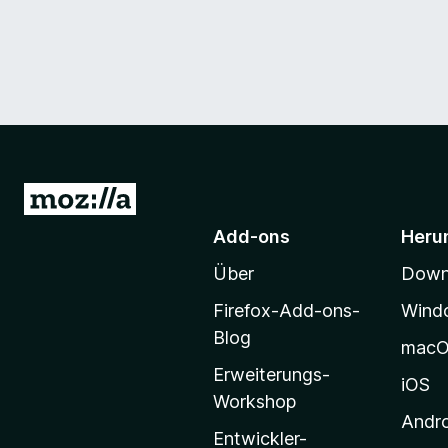
Z
u
Add-ons
Heru
r
Über
Downl
M
o
Firefox-Add-ons-
Wind
z
Blog
mac
i
Erweiterungs-
l
iOS
Workshop
l
Andr
a
Entwickler-