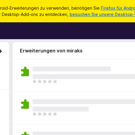
roid-Erweiterungen zu verwenden, benötigen Sie
Firefox für Andr
ür Desktop-Add-ons zu entdecken,
besuchen Sie unsere Desktop
Erweiterungen von miraks
E
s
l
i
e
g
E
e
s
n
l
n
i