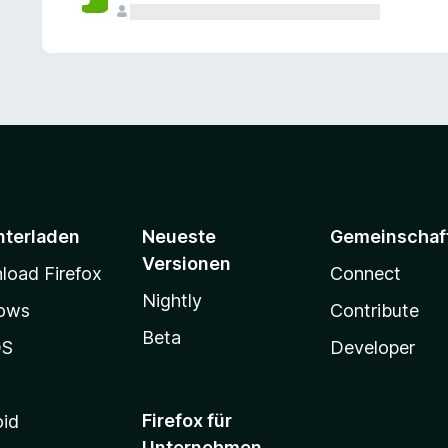
e
n
v
o
r
nterladen
Neueste
Gemeinschaf
Versionen
oad Firefox
Connect
Nightly
ows
Contribute
Beta
OS
Developer
Firefox für
oid
Unternehmen