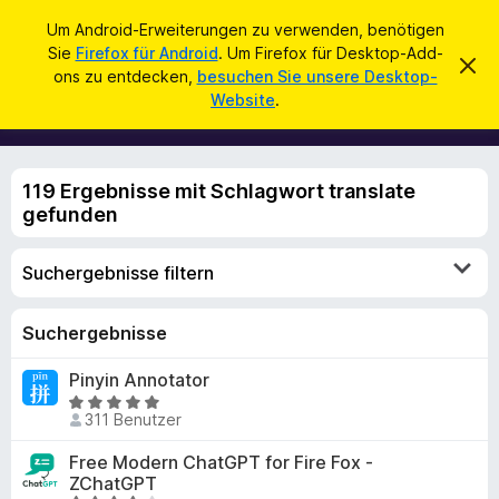
S
Anmelden
Um Android-Erweiterungen zu verwenden, benötigen
u
Sie
Firefox für Android
. Um Firefox für Desktop-Add-
A
D
c
ons zu entdecken,
besuchen Sie unsere Desktop-
i
d
Website
.
e
h
d
s
e
e
-
n
n
o
H
119 Ergebnisse mit Schlagwort translate
i
n
n
gefunden
s
w
e
f
i
Suchergebnisse filtern
ü
s
v
r
e
d
Suchergebnisse
r
w
e
e
Pinyin Annotator
n
r
f
B
F
311 Benutzer
e
e
i
n
w
Free Modern ChatGPT for Fire Fox -
r
e
ZChatGPT
e
r