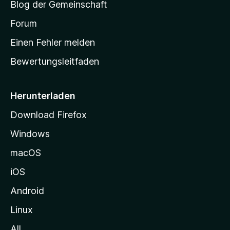
Blog der Gemeinschaft
t
a
Forum
r
Einen Fehler melden
t
Bewertungsleitfaden
s
e
i
Herunterladen
t
Download Firefox
e
Windows
g
e
macOS
h
iOS
e
n
Android
Linux
All