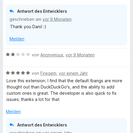
t
t
n
e
m
Antwort des Entwicklers
r
i
geschrieben am
vor 9 Monaten
n
t
g
Thank you Dani! :)
e
5
n
v
!
Melden
o
n
-
5
B
von
Anonymous
,
vor 9 Monaten
S
e
t
Y
w
e
B
e
von
Firegem
,
vor einem Jahr
r
e
r
e
Love this extension. I find that the default !bangs are more
n
w
t
thought out than DuckDuckGo's, and the ability to add
e
e
e
custom ones is great. The developer is also quick to fix
t
n
r
t
issues; thanks a lot for that
t
m
A
e
i
Melden
t
t
m
n
2
Antwort des Entwicklers
i
v
geschrieben am
vor einem Jahr