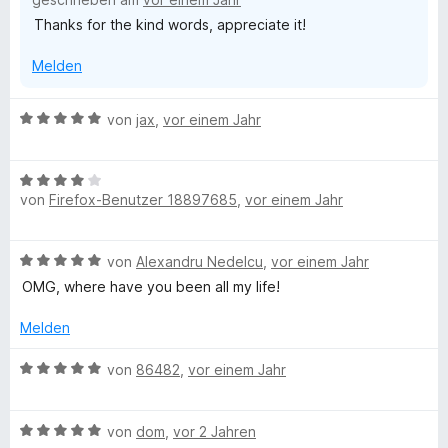
t
o
o
Thanks for the kind words, appreciate it!
5
n
v
5
t
Melden
o
S
n
t
h
5
e
B
von
jax
,
vor einem Jahr
S
r
e
t
n
e
w
e
e
B
e
r
n
von
Firefox-Benutzer 18897685
,
vor einem Jahr
e
r
r
n
w
t
e
e
e
B
n
B
von
Alexandru Nedelcu
,
vor einem Jahr
r
t
e
t
m
OMG, where have you been all my life!
a
w
e
i
e
t
Melden
t
r
m
5
n
t
B
i
von
86482
,
vor einem Jahr
v
e
e
t
o
g
t
w
4
n
m
B
e
von
dom
,
vor 2 Jahren
v
5