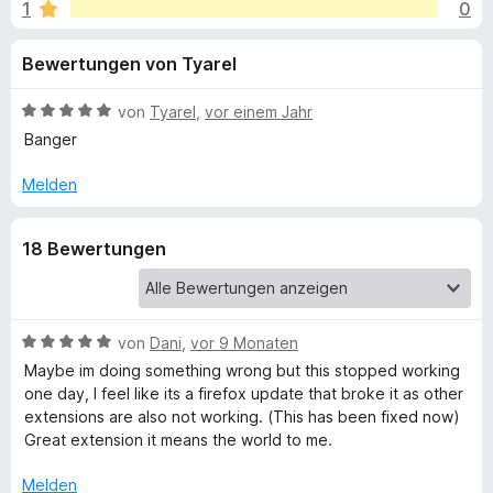
u
1
0
i
f
t
o
n
Bewertungen von Tyarel
4
x
,
-
g
7
B
von
Tyarel
,
vor einem Jahr
B
v
e
Banger
r
e
o
w
o
n
e
Melden
5
r
w
n
S
t
s
18 Bewertungen
t
e
e
f
e
t
r
r
m
ü
n
i
e
t
B
von
Dani
,
vor 9 Monaten
n
5
e
r
Maybe im doing something wrong but this stopped working
v
w
one day, I feel like its a firefox update that broke it as other
o
e
extensions are also not working. (This has been fixed now)
Y
n
r
Great extension it means the world to me.
5
t
a
S
e
Melden