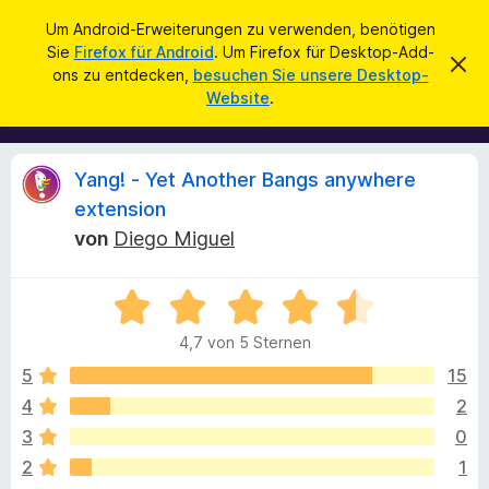
S
Anmelden
Um Android-Erweiterungen zu verwenden, benötigen
u
Sie
Firefox für Android
. Um Firefox für Desktop-Add-
A
D
c
ons zu entdecken,
besuchen Sie unsere Desktop-
i
d
Website
.
e
h
d
s
e
e
-
n
n
o
H
B
Yang! - Yet Another Bangs anywhere
i
n
n
extension
s
w
e
von
Diego Miguel
e
f
i
ü
s
w
v
r
B
e
e
d
r
e
4,7 von 5 Sternen
w
w
e
e
e
5
15
n
r
r
r
f
F
4
2
e
t
i
n
t
3
0
e
r
t
2
1
e
m