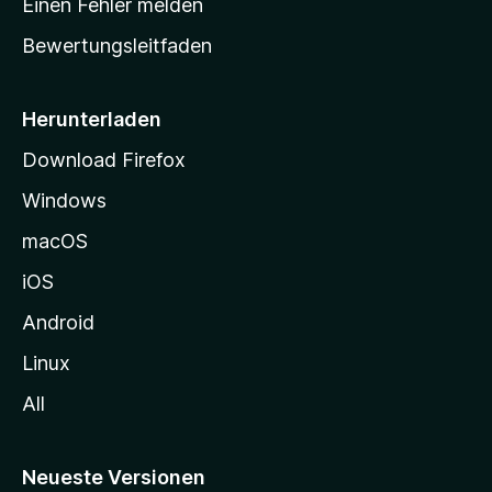
Einen Fehler melden
t
Bewertungsleitfaden
s
e
i
Herunterladen
t
Download Firefox
e
Windows
g
e
macOS
h
iOS
e
n
Android
Linux
All
Neueste Versionen