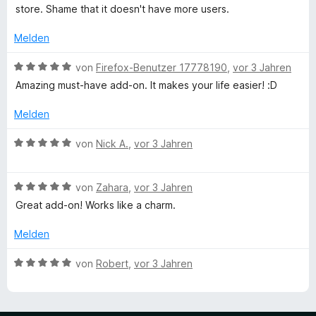
5
m
e
store. Shame that it doesn't have more users.
S
i
r
t
t
t
Melden
e
5
e
r
v
t
B
von
Firefox-Benutzer 17778190
,
vor 3 Jahren
n
o
m
e
Amazing must-have add-on. It makes your life easier! :D
e
n
i
w
n
5
t
e
Melden
S
5
r
t
v
t
B
von
Nick A.
,
vor 3 Jahren
e
o
e
e
r
n
t
w
n
5
m
B
e
von
Zahara
,
vor 3 Jahren
e
S
i
e
r
Great add-on! Works like a charm.
n
t
t
w
t
e
5
e
e
Melden
r
v
r
t
n
o
t
m
B
von
Robert
,
vor 3 Jahren
e
n
e
i
e
n
5
t
t
w
S
m
5
e