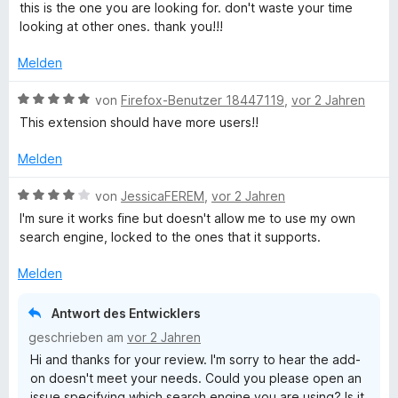
s
i
e
r
o
S
this is the one you are looking for. don't waste your time
t
w
t
n
t
looking at other ones. thank you!!!
5
e
a
e
5
e
v
r
t
S
r
Melden
o
t
m
t
n
n
n
e
i
e
e
B
von
Firefox-Benutzer 18447119
,
vor 2 Jahren
5
t
t
r
n
e
This extension should have more users!!
y
S
m
5
n
w
t
i
v
e
e
Melden
w
e
t
o
n
r
r
5
n
t
B
von
JessicaFEREM
,
vor 2 Jahren
n
v
5
e
h
e
I'm sure it works fine but doesn't allow me to use my own
e
o
S
t
w
search engine, locked to the ones that it supports.
n
n
t
m
e
e
5
e
i
r
Melden
S
r
t
t
r
t
n
5
e
Antwort des Entwicklers
e
e
v
t
geschrieben am
vor 2 Jahren
r
e
n
o
m
n
Hi and thanks for your review. I'm sorry to hear the add-
n
i
e
on doesn't meet your needs. Could you please open an
5
t
e
n
issue specifying which search engine you are using? Is it
S