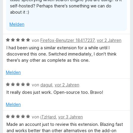
4
self-hosted? Perhaps there's something we can do
t
v
x
about it :)
e
o
r
n
t
Melden
n
5
e
S
n
e
t
B
von
Firefox-Benutzer 18417237
,
vor 2 Jahren
e
e
I had been using a similar extension for a while until I
r
n
w
discovered this one. Switched immediately, I don't think
n
e
there's any other as complete as this one.
e
r
s
n
t
Melden
e
i
t
B
von
daguil
,
vor 2 Jahren
m
e
It really does just work. Open-source too. Bravo!
o
i
w
t
e
Melden
5
n
r
v
t
B
von
iTzHard
,
vor 3 Jahren
o
e
e
Made an account just to review this extension. Blazing fast
n
t
w
and works better than other alternatives on the add-on