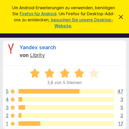
S
Anmelden
Um Android-Erweiterungen zu verwenden, benötigen
u
Sie
Firefox für Android
. Um Firefox für Desktop-Add-
A
D
c
ons zu entdecken,
besuchen Sie unsere Desktop-
i
d
Website
.
e
h
d
s
e
e
-
n
n
o
H
B
Yandex search
i
n
n
von
Librity
s
w
e
e
f
i
B
ü
s
w
v
e
r
e
3,8 von 5 Sternen
w
d
r
e
e
w
5
47
e
e
r
4
3
n
r
r
t
f
F
3
5
e
e
i
n
t
t
2
2
m
r
1
17
i
e