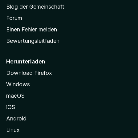
S
Blog der Gemeinschaft
t
a
Forum
r
Einen Fehler melden
t
Bewertungsleitfaden
s
e
i
Herunterladen
t
Download Firefox
e
Windows
g
e
macOS
h
iOS
e
n
Android
Linux