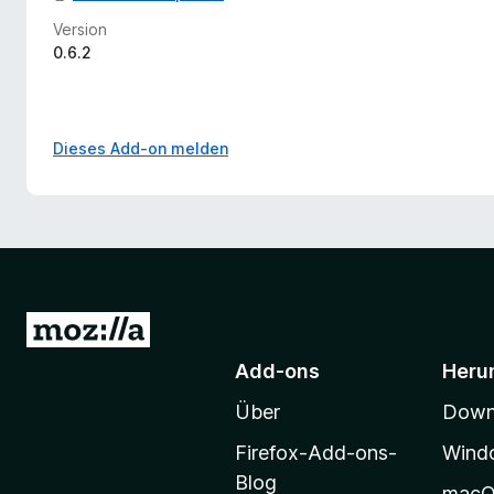
Version
0.6.2
Dieses Add-on melden
Z
u
Add-ons
Heru
r
Über
Downl
M
o
Firefox-Add-ons-
Wind
z
Blog
mac