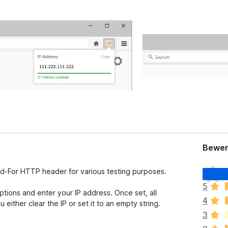
Bewer
E
ed-For HTTP header for various testing purposes.
s
5
l
ptions and enter your IP address. Once set, all
4
i
either clear the IP or set it to an empty string.
e
3
g