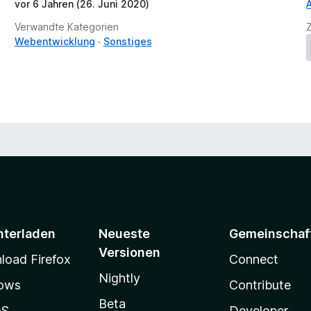
vor 6 Jahren (26. Juni 2020)
n
v
Verwandte Kategorien
o
Webentwicklung
Sonstiges
r
nterladen
Neueste
Gemeinschaf
Versionen
oad Firefox
Connect
Nightly
ows
Contribute
Beta
OS
Developer