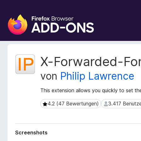
A
d
d
-
o
n
M
X-Forwarded-Fo
s
e
t
f
von
Philip Lawrence
a
ü
d
r
a
This extension allows you quickly to set
d
t
e
e
4.2 (47 Bewertungen)
3.417 Benutze
4.2 (47 Bewertungen)
3.417 Benutzer
n
n
F
z
u
i
r
r
Screenshots
E
e