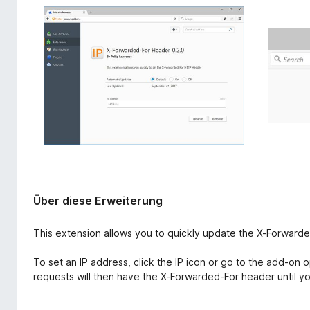
r
f
w
o
e
x
i
-
t
e
B
r
r
u
o
n
w
g
s
e
r
Über diese Erweiterung
This extension allows you to quickly update the X-Forward
To set an IP address, click the IP icon or go to the add-on o
requests will then have the X-Forwarded-For header until you 