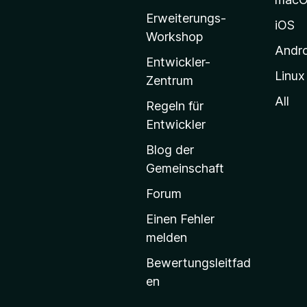
i
Erweiterungs-
l
iOS
Workshop
l
Andr
a
Entwickler-
Linux
-
Zentrum
S
All
Regeln für
t
Entwickler
a
Blog der
r
Gemeinschaft
t
s
Forum
e
Einen Fehler
i
melden
t
Bewertungsleitfad
e
en
g
e