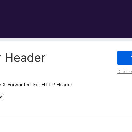
r Header
Datei h
 the X-Forwarded-For HTTP Header
r