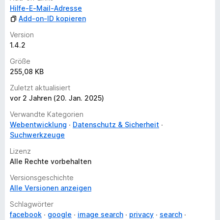
n
Hilfe-E-Mail-Adresse
g
Add-on-ID kopieren
e
Version
n
1.4.2
v
o
Größe
r
255,08 KB
Zuletzt aktualisiert
vor 2 Jahren (20. Jan. 2025)
Verwandte Kategorien
Webentwicklung
Datenschutz & Sicherheit
Suchwerkzeuge
Lizenz
Alle Rechte vorbehalten
Versionsgeschichte
Alle Versionen anzeigen
Schlagwörter
facebook
google
image search
privacy
search