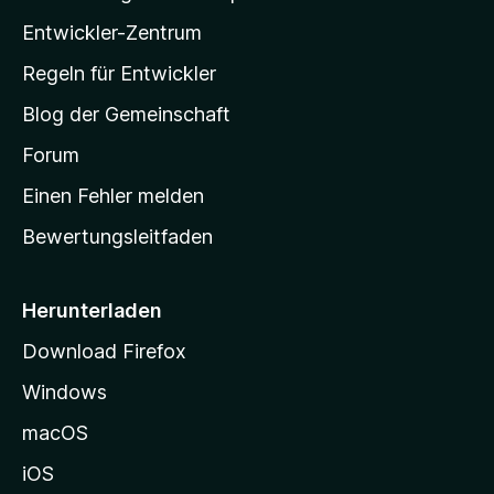
l
Entwickler-Zentrum
a
-
Regeln für Entwickler
S
Blog der Gemeinschaft
t
a
Forum
r
Einen Fehler melden
t
Bewertungsleitfaden
s
e
i
Herunterladen
t
Download Firefox
e
Windows
g
e
macOS
h
iOS
e