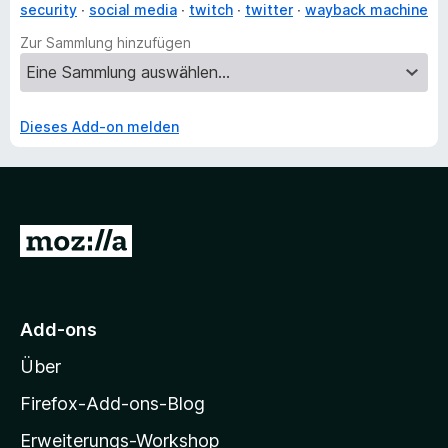
security
social media
twitch
twitter
wayback machine
Zur Sammlung hinzufügen
Dieses Add-on melden
Z
u
r
M
Add-ons
o
Über
z
i
Firefox-Add-ons-Blog
l
Erweiterungs-Workshop