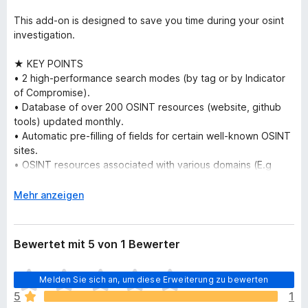
This add-on is designed to save you time during your osint
investigation.
★ KEY POINTS
• 2 high-performance search modes (by tag or by Indicator
of Compromise).
• Database of over 200 OSINT resources (website, github
tools) updated monthly.
• Automatic pre-filling of fields for certain well-known OSINT
sites.
• OSINT resources associated with various domains (E.g
Cryptomoney, Space, Sea, Internet, War, Forest).
A
Mehr anzeigen
★ QUICKSTART - How does it work ?
u
1. Start using it by putting the keyword "so" on your search
s
bar.
k
Bewertet mit 5 von 1 Bewerter
2. Then, use one of our 2 search modes:
l
• By using tag (E.g. "socialmedia", "map", "phone", "plane",
a
E
"france" or "imint").
Melden Sie sich an, um diese Erweiterung zu bewerten
p
s
• By using an Indicator of compromise (E.g. Email address,
p
5
1
l