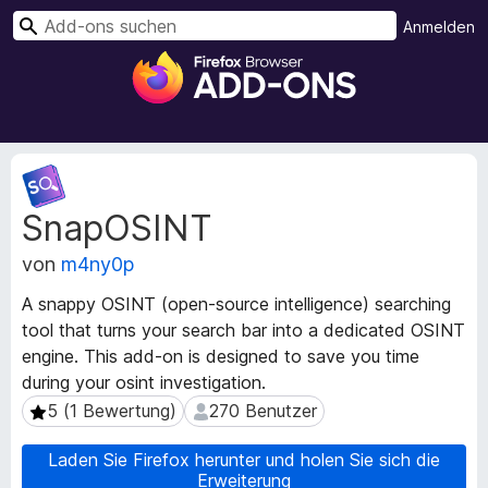
S
Anmelden
u
A
c
d
h
d
e
-
n
o
M
n
e
SnapOSINT
t
s
a
f
von
m4ny0p
d
ü
a
r
A snappy OSINT (open-source intelligence) searching
t
d
tool that turns your search bar into a dedicated OSINT
e
e
engine. This add-on is designed to save you time
n
n
z
during your osint investigation.
u
F
5 (1 Bewertung)
270 Benutzer
5 (1 Bewertung)
270 Benutzer
r
i
E
r
Laden Sie Firefox herunter und holen Sie sich die
r
Erweiterung
e