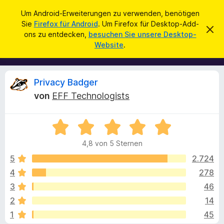
S
Anmelden
Um Android-Erweiterungen zu verwenden, benötigen
u
Sie
Firefox für Android
. Um Firefox für Desktop-Add-
A
D
c
ons zu entdecken,
besuchen Sie unsere Desktop-
i
d
Website
.
e
h
d
s
e
e
-
n
n
o
H
B
Privacy Badger
i
n
n
von
EFF Technologists
s
w
e
e
f
i
B
ü
s
w
v
e
r
e
4,8 von 5 Sternen
w
d
r
e
e
w
5
2.724
e
e
r
4
278
n
r
r
t
f
F
3
46
e
e
i
n
t
t
2
14
m
r
1
45
i
e