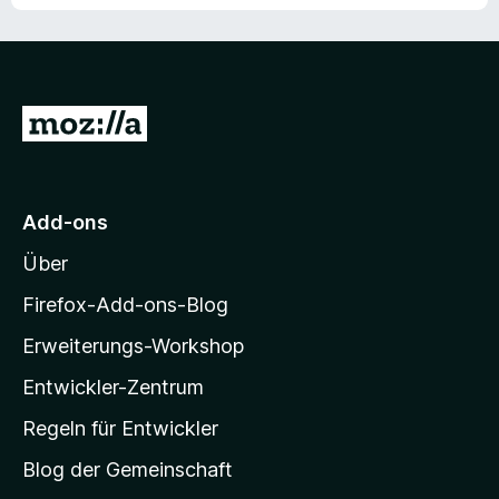
Z
u
r
M
Add-ons
o
Über
z
i
Firefox-Add-ons-Blog
l
Erweiterungs-Workshop
l
Entwickler-Zentrum
a
-
Regeln für Entwickler
S
Blog der Gemeinschaft
t