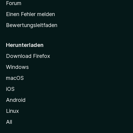
a
Forum
r
Einen Fehler melden
t
Bewertungsleitfaden
s
e
i
Herunterladen
t
Download Firefox
e
Windows
g
e
macOS
h
iOS
e
n
Android
Linux
All