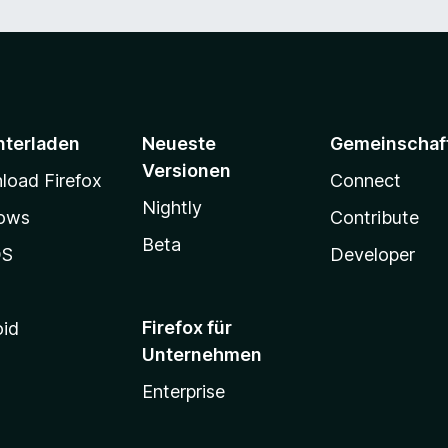
nterladen
Neueste
Gemeinschaf
Versionen
oad Firefox
Connect
Nightly
ows
Contribute
Beta
OS
Developer
Firefox für
oid
Unternehmen
Enterprise