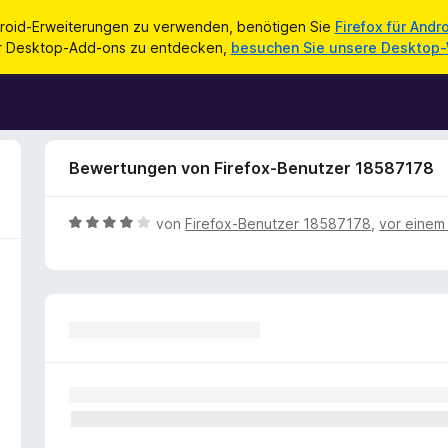
roid-Erweiterungen zu verwenden, benötigen Sie
Firefox für Andr
ür Desktop-Add-ons zu entdecken,
besuchen Sie unsere Desktop
Bewertungen von Firefox-Benutzer 18587178
B
von
Firefox-Benutzer 18587178
,
vor einem
e
w
e
r
t
e
t
m
i
t