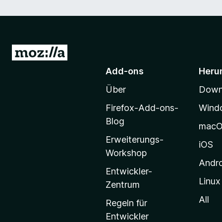
Z
u
Add-ons
Heru
r
Über
Downl
M
o
Firefox-Add-ons-
Wind
z
Blog
mac
i
Erweiterungs-
l
iOS
Workshop
l
Andr
a
Entwickler-
Linux
-
Zentrum
S
All
Regeln für
t
Entwickler