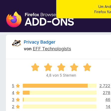
Um And
Firefox f
A
d
d
-
o
B
Privacy Badger
n
von
EFF Technologists
s
e
f
ü
w
B
r
e
d
4,8 von 5 Sternen
e
w
e
e
n
5
2.722
r
r
F
t
4
278
e
i
3
46
t
t
r
2
14
m
e