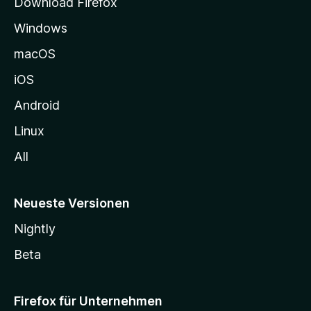
a
Download Firefox
e
Windows
g
e
macOS
h
iOS
e
n
Android
Linux
All
Neueste Versionen
Nightly
Beta
Firefox für Unternehmen