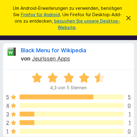
S
Anmelden
Um Android-Erweiterungen zu verwenden, benötigen
u
Sie
Firefox für Android
. Um Firefox für Desktop-Add-
A
D
c
ons zu entdecken,
besuchen Sie unsere Desktop-
i
d
Website
.
e
h
d
s
e
e
-
n
n
o
H
B
Black Menu for Wikipedia
i
n
n
von
Jeurissen Apps
s
w
e
e
f
i
B
ü
s
w
v
e
r
e
4,3 von 5 Sternen
w
d
r
e
e
w
5
5
e
e
r
4
0
n
r
r
t
f
F
3
1
e
e
i
n
t
t
2
1
m
r
1
0
i
e