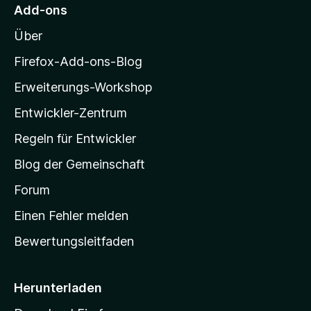
M
Add-ons
5
r
n
t
o
v
5
e
Über
o
z
S
r
W
n
t
n
i
Firefox-Add-ons-Blog
5
e
e
l
i
S
r
n
Erweiterungs-Workshop
l
t
n
k
e
Entwickler-Zentrum
e
a
r
n
-
Regeln für Entwickler
n
i
S
e
Blog der Gemeinschaft
n
t
p
a
Forum
r
e
Einen Fehler melden
t
Bewertungsleitfaden
d
s
e
i
i
Herunterladen
t