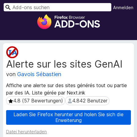
S
Anmelden
u
A
c
d
h
d
e
-
n
o
M
n
e
Alerte sur les sites GenAI
t
s
a
f
von
Gavois Sébastien
d
ü
a
r
Affiche une alerte sur des sites générés tout ou partie
t
d
par des IA. Liste gérée par Next.ink
e
e
n
4.8 (57 Bewertungen)
4.842 Benutzer
4.8 (57 Bewertungen)
4.842 Benutzer
n
z
u
F
Laden Sie Firefox herunter und holen Sie sich die
r
Erweiterung
i
E
r
Datei herunterladen
r
e