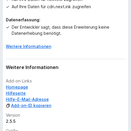
u
Auf Ihre Daten für cdn.next.ink zugreifen
n
g
Datenerfassung:
e
n
Der Entwickler sagt, dass diese Erweiterung keine
v
Datenerhebung benötigt.
o
r
Weitere Informationen
Weitere Informationen
Add-on-Links
Homepage
Hilfeseite
Hilfe-E-Mail-Adresse
Add-on-ID kopieren
Version
2.5.5
Größe