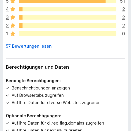
5
51
l
4
2
i
e
3
2
g
2
2
e
1
0
n
n
57 Bewertungen lesen
o
c
h
k
Berechtigungen und Daten
e
i
Benötigte Berechtigungen:
n
Benachrichtigungen anzeigen
e
Auf Browsertabs zugreifen
B
e
Auf Ihre Daten für diverse Websites zugreifen
w
e
Optionale Berechtigungen:
r
Auf Ihre Daten für dl.red.flag.domains zugreifen
t
Auf Ihre Daten für next.ink zugreifen