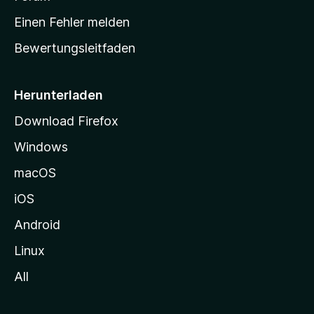
r
Einen Fehler melden
t
Bewertungsleitfaden
s
e
i
Herunterladen
t
Download Firefox
e
Windows
g
e
macOS
h
iOS
e
n
Android
Linux
All