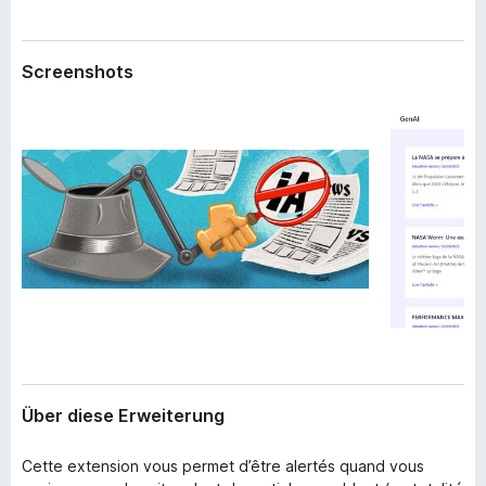
w
f
e
o
i
Screenshots
x
t
e
-
r
B
u
r
n
o
g
w
s
e
r
Über diese Erweiterung
Cette extension vous permet d’être alertés quand vous