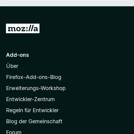
Z
u
r
M
Add-ons
o
Über
z
i
Firefox-Add-ons-Blog
l
Erweiterungs-Workshop
l
Entwickler-Zentrum
a
-
Regeln für Entwickler
S
Blog der Gemeinschaft
t
a
Forum