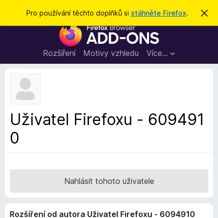
H
Přihlásit se
Pro používání těchto doplňků si
stáhněte Firefox
.
S
k
l
D
r
e
ý
o
t
d
p
Rozšíření
Motivy vzhledu
Více…
a
l
t
ň
k
y
d
Uživatel Firefoxu - 609491
o
0
p
r
o
h
l
Nahlásit tohoto uživatele
í
ž
Rozšíření od autora Uživatel Firefoxu - 6094910
e