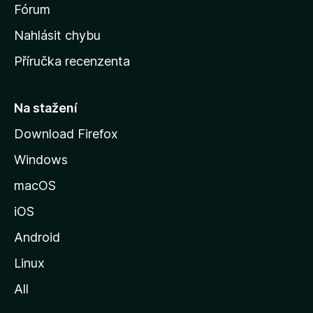
s
Fórum
k
Nahlásit chybu
o
Příručka recenzenta
u
s
t
Na stažení
r
Download Firefox
á
Windows
n
k
macOS
u
iOS
M
o
Android
z
Linux
i
All
l
l