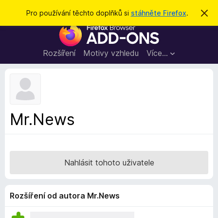
H
Přihlásit se
Pro používání těchto doplňků si
stáhněte Firefox
.
S
k
l
D
r
e
ý
o
t
d
p
Rozšíření
Motivy vzhledu
Více…
a
l
t
ň
k
y
d
Mr.News
o
p
r
o
Nahlásit tohoto uživatele
h
l
í
Rozšíření od autora Mr.News
ž
e