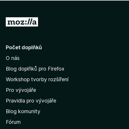
í
d
o
m
n
n
o
e
P
c
h
e
ř
o
n
e
d
o
n
j
Počet doplňků
o
í
c
O nás
t
e
n
n
Blog doplňků pro Firefox
o
a
Workshop tvorby rozšíření
d
Pro vývojáře
o
m
Pravidla pro vývojáře
o
Blog komunity
v
s
Fórum