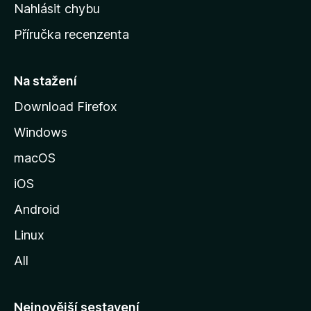
k
Nahlásit chybu
o
Příručka recenzenta
u
s
t
Na stažení
r
Download Firefox
á
Windows
n
k
macOS
u
iOS
M
o
Android
z
Linux
i
All
l
l
y
Nejnovější sestavení