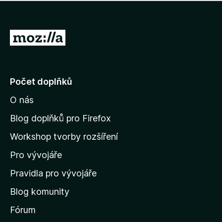
í
d
o
m
n
n
o
e
P
c
h
e
ř
o
n
e
d
o
n
j
Počet doplňků
o
í
c
O nás
t
e
n
n
Blog doplňků pro Firefox
o
a
Workshop tvorby rozšíření
d
Pro vývojáře
o
m
Pravidla pro vývojáře
o
Blog komunity
v
s
Fórum