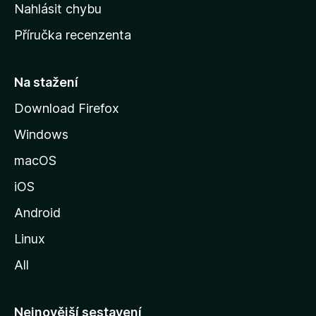
k
Nahlásit chybu
o
Příručka recenzenta
u
s
t
Na stažení
r
Download Firefox
á
Windows
n
k
macOS
u
iOS
M
o
Android
z
Linux
i
All
l
l
y
Nejnovější sestavení