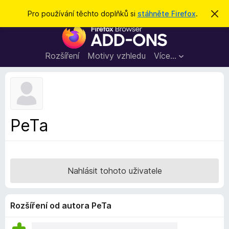
H
Přihlásit se
Pro používání těchto doplňků si
stáhněte Firefox
.
S
k
l
D
r
e
ý
o
t
d
p
Rozšíření
Motivy vzhledu
Více…
a
l
t
ň
k
y
d
PeTa
o
p
r
o
Nahlásit tohoto uživatele
h
l
í
Rozšíření od autora PeTa
ž
e