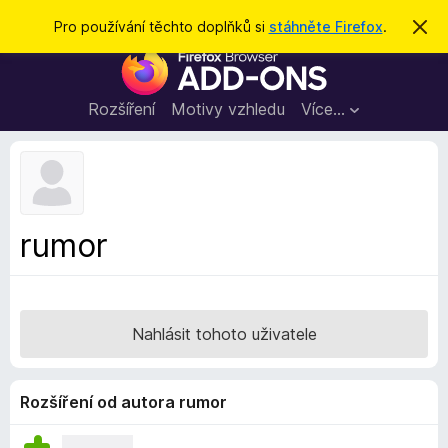
H
Přihlásit se
Pro používání těchto doplňků si
stáhněte Firefox
.
S
k
l
D
r
e
ý
o
t
d
p
Rozšíření
Motivy vzhledu
Více…
a
l
t
ň
k
y
d
rumor
o
p
r
o
Nahlásit tohoto uživatele
h
l
í
Rozšíření od autora rumor
ž
e