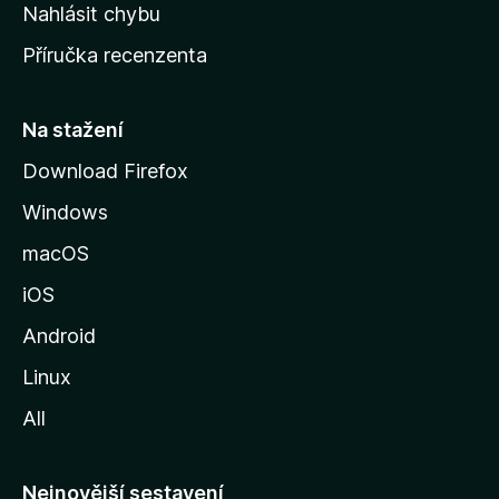
k
Nahlásit chybu
o
Příručka recenzenta
u
s
t
Na stažení
r
Download Firefox
á
Windows
n
k
macOS
u
iOS
M
o
Android
z
Linux
i
All
l
l
y
Nejnovější sestavení