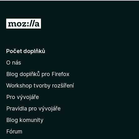
í
d
o
m
n
n
o
e
P
c
h
e
ř
o
n
e
d
o
n
j
Počet doplňků
o
í
c
O nás
t
e
n
n
Blog doplňků pro Firefox
o
a
Workshop tvorby rozšíření
d
Pro vývojáře
o
m
Pravidla pro vývojáře
o
Blog komunity
v
s
Fórum