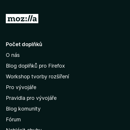
č
e
P
F
ř
i
e
r
e
j
Počet doplňků
f
í
o
O nás
t
x
n
Blog doplňků pro Firefox
a
Workshop tvorby rozšíření
d
Pro vývojáře
o
m
Pravidla pro vývojáře
o
Blog komunity
v
s
Fórum
k