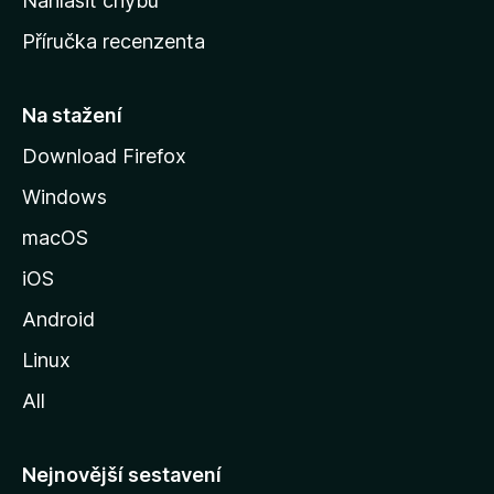
Nahlásit chybu
o
Příručka recenzenta
u
s
t
Na stažení
r
Download Firefox
á
Windows
n
k
macOS
u
iOS
M
o
Android
z
Linux
i
All
l
l
y
Nejnovější sestavení