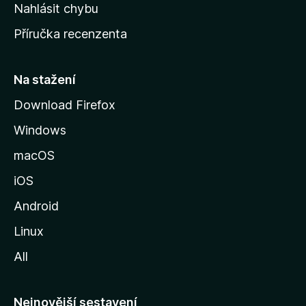
k
Nahlásit chybu
o
Příručka recenzenta
u
s
t
Na stažení
r
Download Firefox
á
Windows
n
k
macOS
u
iOS
M
o
Android
z
Linux
i
All
l
l
y
Nejnovější sestavení