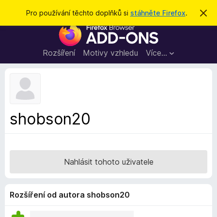
H
Přihlásit se
Pro používání těchto doplňků si
stáhněte Firefox
.
S
k
l
D
r
e
ý
o
t
d
p
Rozšíření
Motivy vzhledu
Více…
a
l
t
ň
k
y
d
shobson20
o
p
r
o
Nahlásit tohoto uživatele
h
l
í
Rozšíření od autora shobson20
ž
e