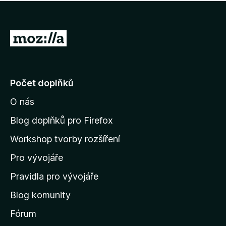
í
d
o
m
n
n
o
e
P
c
h
e
ř
o
n
e
d
o
n
j
Počet doplňků
o
í
c
O nás
t
e
n
n
Blog doplňků pro Firefox
o
a
Workshop tvorby rozšíření
d
Pro vývojáře
o
m
Pravidla pro vývojáře
o
Blog komunity
v
s
Fórum