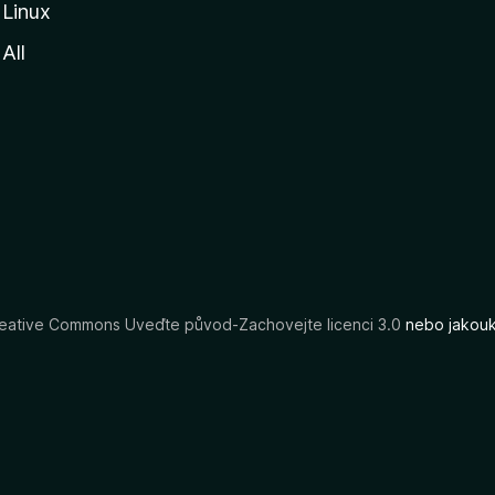
Linux
All
eative Commons Uveďte původ-Zachovejte licenci 3.0
nebo jakouko