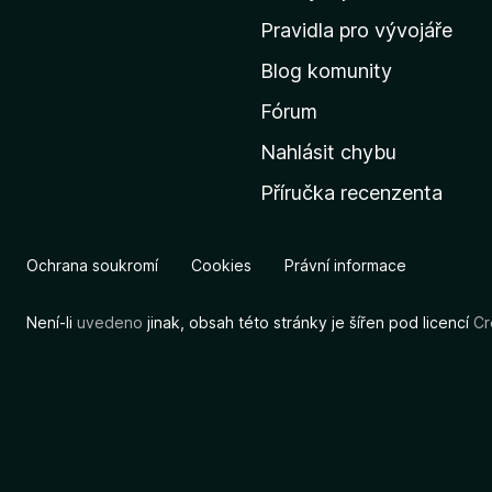
m
Pravidla pro vývojáře
o
Blog komunity
v
s
Fórum
k
Nahlásit chybu
o
Příručka recenzenta
u
s
t
Ochrana soukromí
Cookies
Právní informace
r
á
Není-li
uvedeno
jinak, obsah této stránky je šířen pod licencí
Cr
n
k
u
M
o