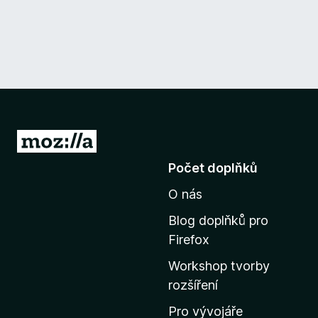
P
ř
Počet doplňků
e
O nás
j
í
Blog doplňků pro
t
Firefox
n
Workshop tvorby
a
rozšíření
d
o
Pro vývojáře