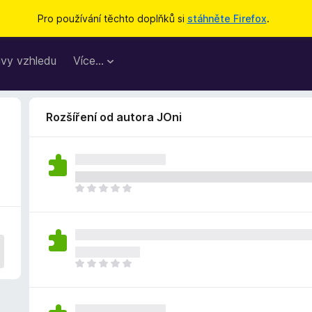
Pro používání těchto doplňků si
stáhněte Firefox
.
vy vzhledu
Více…
Rozšíření od autora JOni
Z
a
t
í
m
n
Z
e
a
h
t
o
í