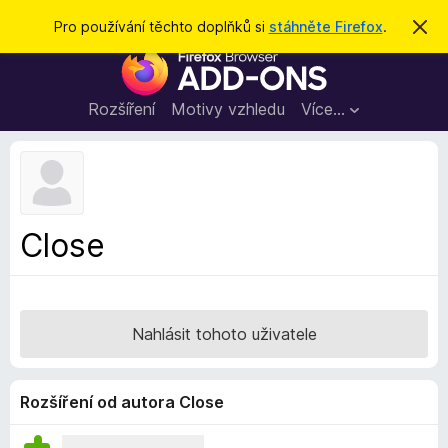
H
Přihlásit se
Pro používání těchto doplňků si
stáhněte Firefox
.
S
k
l
D
r
e
ý
o
t
d
p
Rozšíření
Motivy vzhledu
Více…
a
l
t
ň
k
y
d
Close
o
p
r
o
Nahlásit tohoto uživatele
h
l
í
Rozšíření od autora Close
ž
e