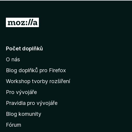
í
d
o
m
n
n
o
e
P
c
h
e
ř
o
n
e
d
o
n
j
Počet doplňků
o
í
c
O nás
t
e
n
n
Blog doplňků pro Firefox
o
a
Workshop tvorby rozšíření
d
Pro vývojáře
o
m
Pravidla pro vývojáře
o
Blog komunity
v
s
Fórum